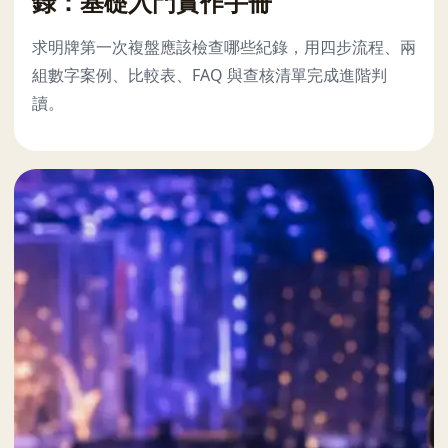
錄：基礎入門實作手冊
求明牌第一次複盤應該檢查哪些紀錄，用四步流程、兩
組數字案例、比較表、FAQ 與查核清單完成進階判
讀。