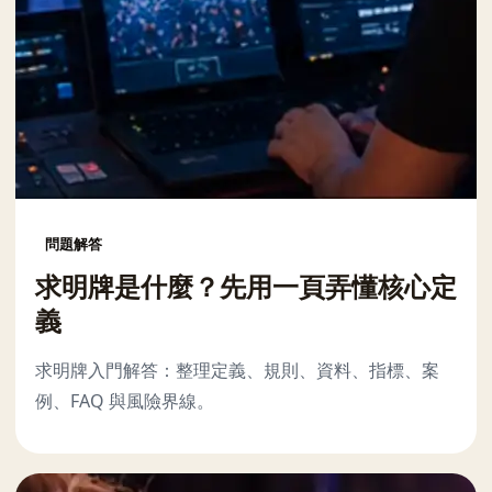
問題解答
求明牌是什麼？先用一頁弄懂核心定
義
求明牌入門解答：整理定義、規則、資料、指標、案
例、FAQ 與風險界線。