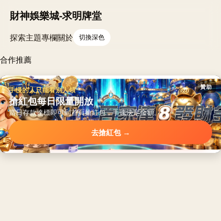
財神娛樂城-求明牌堂
探索
主題
專欄
關於
切換深色
合作推薦
贊助
手慢的人只能看別人領
搶紅包每日限量開放
當日存款達標即可到首頁搶紅包，手速決定金額。
去搶紅包 →