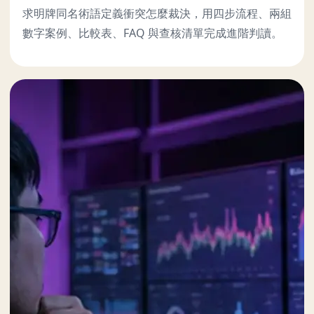
求明牌同名術語定義衝突怎麼裁決，用四步流程、兩組
數字案例、比較表、FAQ 與查核清單完成進階判讀。