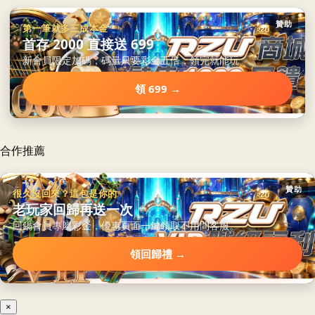
贊助
第一筆就多三成本金
首存 2000 直接送 699
新會員限定加碼，碼量只要彩金五倍，領完就能玩。
領 699 →
合作推薦
贊助
很久沒回來？這包是你的
老玩家回歸再送一次
回鍋會員專屬彩金，優惠頁面一鍵領取不用問客服。
領回歸禮 →
×