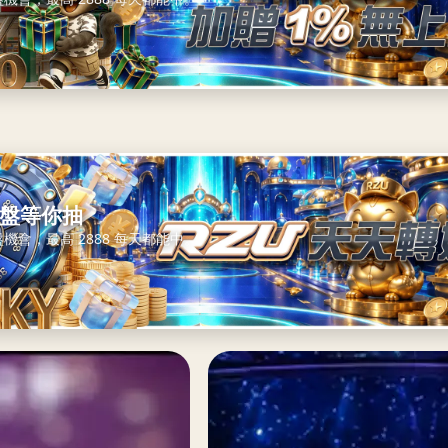
盤等你抽
盤機會，最高 2888 每天都能中。