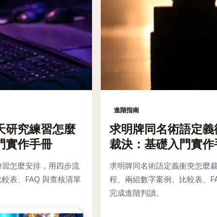
進階指南
天研究練習怎麼
求明牌同名術語定義
門實作手冊
裁決：基礎入門實作
練習怎麼安排，用四步流
求明牌同名術語定義衝突怎麼
較表、FAQ 與查核清單
程、兩組數字案例、比較表、FA
完成進階判讀。