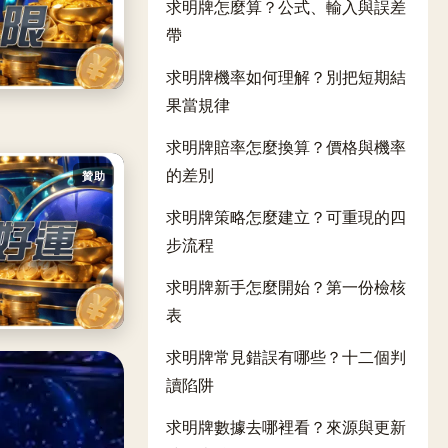
求明牌怎麼算？公式、輸入與誤差
帶
求明牌機率如何理解？別把短期結
果當規律
求明牌賠率怎麼換算？價格與機率
的差別
贊助
求明牌策略怎麼建立？可重現的四
步流程
求明牌新手怎麼開始？第一份檢核
表
求明牌常見錯誤有哪些？十二個判
讀陷阱
求明牌數據去哪裡看？來源與更新