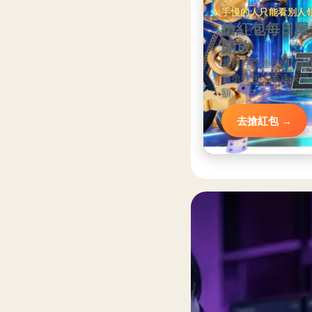
手慢的人只能看別人
搶紅包每日限
開放
當日存款達標即可到
頁搶紅包，手速決定
額。
去搶紅包 →