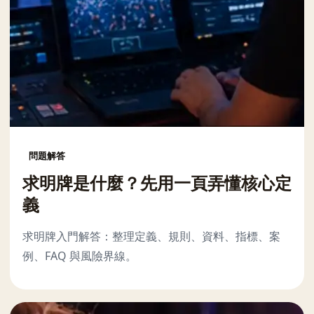
問題解答
求明牌是什麼？先用一頁弄懂核心定
義
求明牌入門解答：整理定義、規則、資料、指標、案
例、FAQ 與風險界線。