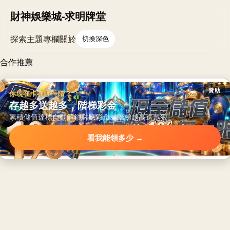
財神娛樂城-求明牌堂
探索
主題
專欄
關於
切換深色
合作推薦
贊助
你現在卡在哪一階？
存越多送越多，階梯彩金
累積儲值達標自動解鎖對應彩金，階梯越高送越狠。
看我能領多少 →