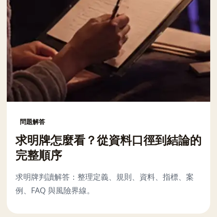
問題解答
求明牌怎麼看？從資料口徑到結論的
完整順序
求明牌判讀解答：整理定義、規則、資料、指標、案
例、FAQ 與風險界線。