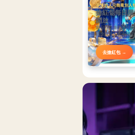
手慢的人只能看別人
搶紅包每日限
開放
當日存款達標即可到
頁搶紅包，手速決定
額。
去搶紅包 →