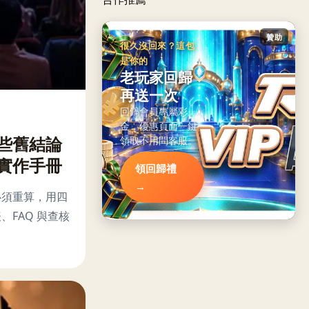
贊助
很久沒回來？這包
是你的
老玩家回歸
再送一次
回鍋會員專屬彩
金，優惠頁面一鍵
些舊結論
領取不用問客服。
實作手冊
領回歸禮
→
必須重算，用四
FAQ 與查核