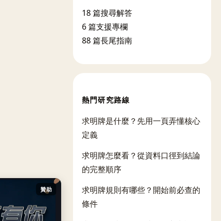
18 篇搜尋解答
6 篇支援專欄
88 篇長尾指南
熱門研究路線
求明牌是什麼？先用一頁弄懂核心
定義
求明牌怎麼看？從資料口徑到結論
的完整順序
求明牌規則有哪些？開始前必查的
贊助
條件