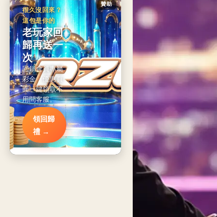
贊助
很久沒回來？
這包是你的
老玩家回
歸再送一
次
回鍋會員專屬
彩金，優惠頁
面一鍵領取不
用問客服。
領回歸
禮 →