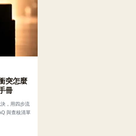
衝突怎麼
手冊
裁決，用四步流
Q 與查核清單