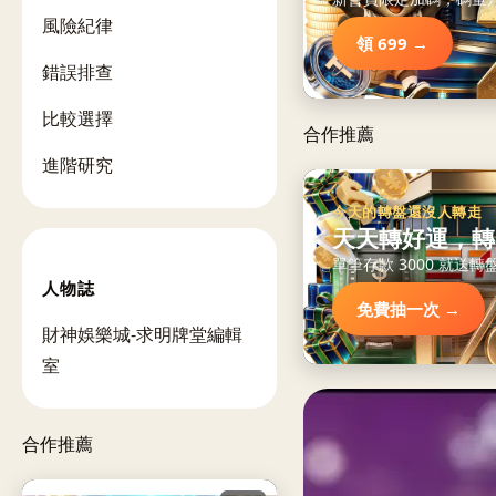
風險紀律
領 699 →
錯誤排查
比較選擇
合作推薦
進階研究
今天的轉盤還沒人轉走
天天轉好運，轉
單筆存款 3000 就送轉
人物誌
免費抽一次 →
財神娛樂城-求明牌堂編輯
室
合作推薦