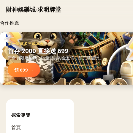
財神娛樂城-求明牌堂
合作推薦
第一筆就多三成本金
首存 2000 直接送 699
新會員限定加碼，碼量只要彩金五倍，領完就能玩。
領 699 →
探索導覽
首頁