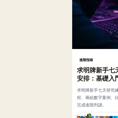
進階指南
求明牌新手七
安排：基礎入
求明牌新手七天研究
程、兩組數字案例、比
完成進階判讀。