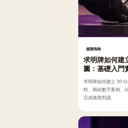
進階指南
求明牌如何建立
圖：基礎入門
求明牌如何建立 30
程、兩組數字案例、比
完成進階判讀。