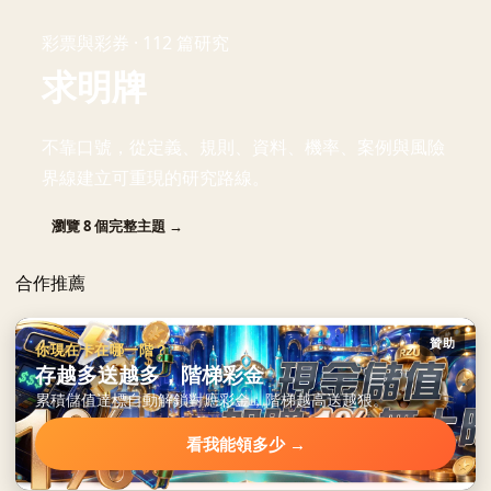
彩票與彩券 · 112 篇研究
求明牌
不靠口號，從定義、規則、資料、機率、案例與風險
界線建立可重現的研究路線。
瀏覽 8 個完整主題 →
合作推薦
贊助
你現在卡在哪一階？
存越多送越多，階梯彩金
累積儲值達標自動解鎖對應彩金，階梯越高送越狠。
看我能領多少 →