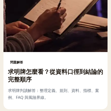
問題解答
求明牌怎麼看？從資料口徑到結論的
完整順序
求明牌判讀解答：整理定義、規則、資料、指標、案
例、FAQ 與風險界線。