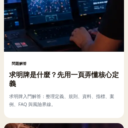
問題解答
求明牌是什麼？先用一頁弄懂核心定
義
求明牌入門解答：整理定義、規則、資料、指標、案
例、FAQ 與風險界線。