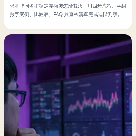
求明牌同名術語定義衝突怎麼裁決，用四步流程、兩組
數字案例、比較表、FAQ 與查核清單完成進階判讀。