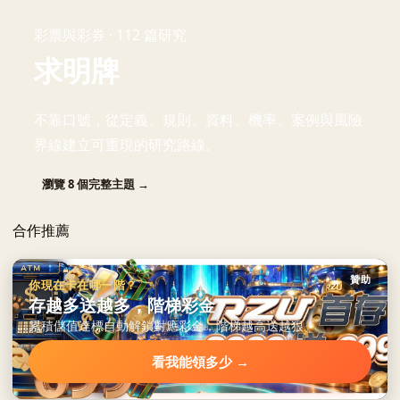
彩票與彩券 · 112 篇研究
求明牌
不靠口號，從定義、規則、資料、機率、案例與風險
界線建立可重現的研究路線。
瀏覽 8 個完整主題 →
合作推薦
贊助
你現在卡在哪一階？
存越多送越多，階梯彩金
累積儲值達標自動解鎖對應彩金，階梯越高送越狠。
看我能領多少 →