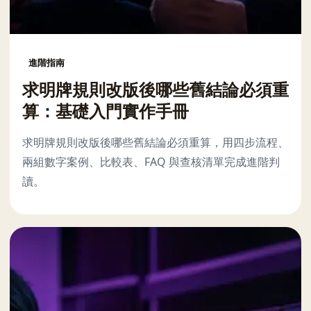
進階指南
求明牌規則改版後哪些舊結論必須重
算：基礎入門實作手冊
求明牌規則改版後哪些舊結論必須重算，用四步流程、
兩組數字案例、比較表、FAQ 與查核清單完成進階判
讀。