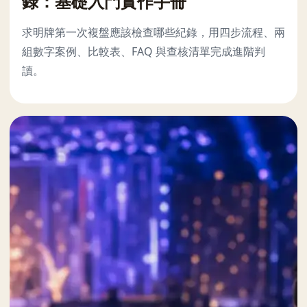
錄：基礎入門實作手冊
求明牌第一次複盤應該檢查哪些紀錄，用四步流程、兩
組數字案例、比較表、FAQ 與查核清單完成進階判
讀。