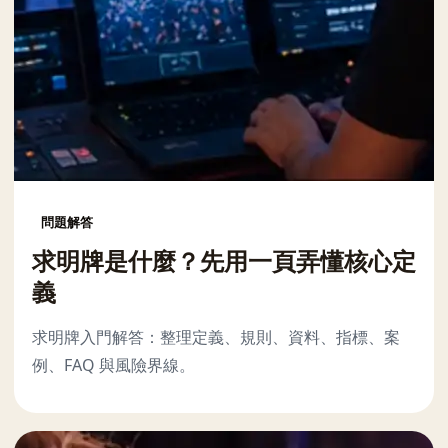
問題解答
求明牌是什麼？先用一頁弄懂核心定
義
求明牌入門解答：整理定義、規則、資料、指標、案
例、FAQ 與風險界線。