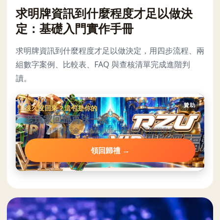
求明牌資訊到什麼程度才足以做決
定：基礎入門實作手冊
求明牌資訊到什麼程度才足以做決定，用四步流程、兩
組數字案例、比較表、FAQ 與查核清單完成進階判
讀。
贊助
很久沒回來？這包是你的
老玩家回歸再送一次
回鍋會員專屬彩金，優惠頁面一鍵領取不用問客服。
領回歸禮 →