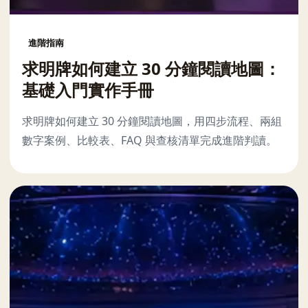
進階指南
求明牌如何建立 30 分鐘閱讀地圖：
基礎入門實作手冊
求明牌如何建立 30 分鐘閱讀地圖，用四步流程、兩組
數字案例、比較表、FAQ 與查核清單完成進階判讀。