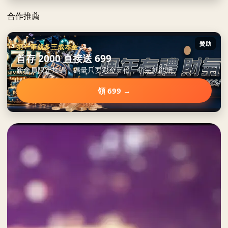
合作推薦
贊助
第一筆就多三成本金
首存 2000 直接送 699
新會員限定加碼，碼量只要彩金五倍，領完就能玩。
領 699 →