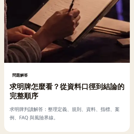
問題解答
求明牌怎麼看？從資料口徑到結論的
完整順序
求明牌判讀解答：整理定義、規則、資料、指標、案
例、FAQ 與風險界線。