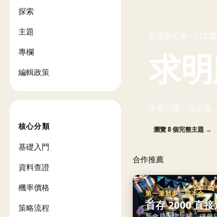
探索
主題
彩票與彩券 · 112 
求明
專欄
編輯政策
不靠口號，從定義
核心分類
瀏覽 8 個完整主題 →
基礎入門
合作推薦
資料查證
機率價格
第一筆就多三成本金
首存 2000 直接
策略流程
新會員限定加碼，碼量