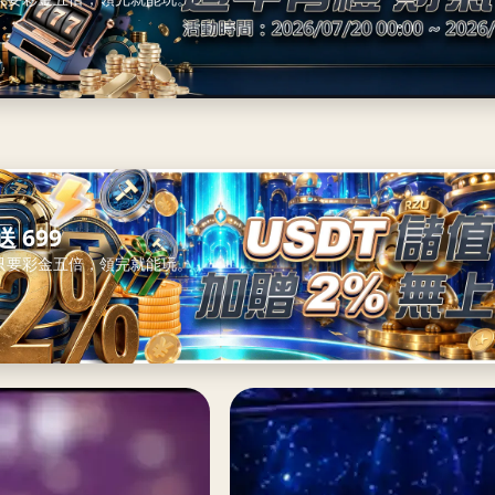
送 699
只要彩金五倍，領完就能玩。