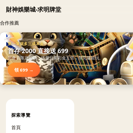
財神娛樂城-求明牌堂
合作推薦
第一筆就多三成本金
首存 2000 直接送 699
新會員限定加碼，碼量只要彩金五倍，領完就能玩。
領 699 →
探索導覽
首頁