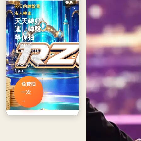
贊助
今天的轉盤還
沒人轉走
天天轉好
運，轉盤
等你抽
單筆存款
3000 就送轉
盤機會，最高
2888 每天都
能中。
免費抽
一次
→