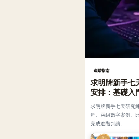
進階指南
求明牌新手七
安排：基礎入
求明牌新手七天研究
程、兩組數字案例、比
完成進階判讀。