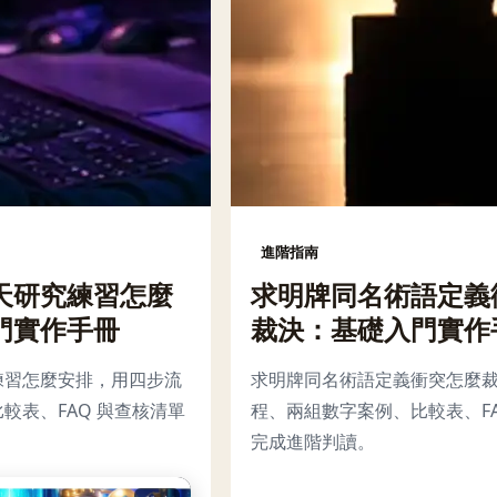
進階指南
天研究練習怎麼
求明牌同名術語定義
門實作手冊
裁決：基礎入門實作
練習怎麼安排，用四步流
求明牌同名術語定義衝突怎麼
較表、FAQ 與查核清單
程、兩組數字案例、比較表、FA
完成進階判讀。