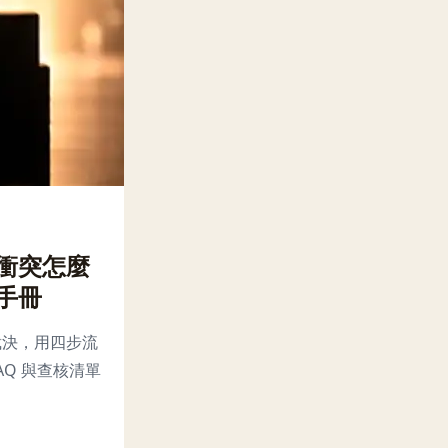
衝突怎麼
手冊
裁決，用四步流
Q 與查核清單