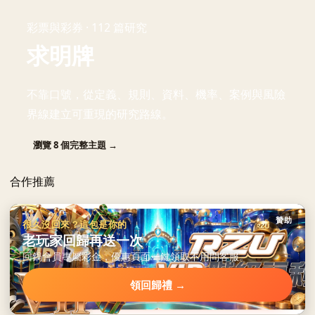
彩票與彩券 · 112 篇研究
求明牌
不靠口號，從定義、規則、資料、機率、案例與風險
界線建立可重現的研究路線。
瀏覽 8 個完整主題 →
合作推薦
贊助
很久沒回來？這包是你的
老玩家回歸再送一次
回鍋會員專屬彩金，優惠頁面一鍵領取不用問客服。
領回歸禮 →