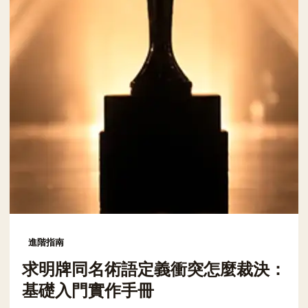
進階指南
求明牌同名術語定義衝突怎麼裁決：
基礎入門實作手冊