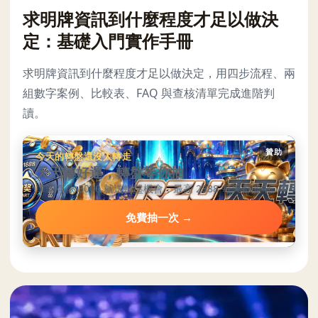
求明牌資訊到什麼程度才足以做決
定：基礎入門實作手冊
求明牌資訊到什麼程度才足以做決定，用四步流程、兩
組數字案例、比較表、FAQ 與查核清單完成進階判
讀。
贊助
今天的轉盤還沒人轉走
天天轉好運，轉盤等你抽
單筆存款 3000 就送轉盤機會，最高 2888 每天都能中。
免費抽一次 →