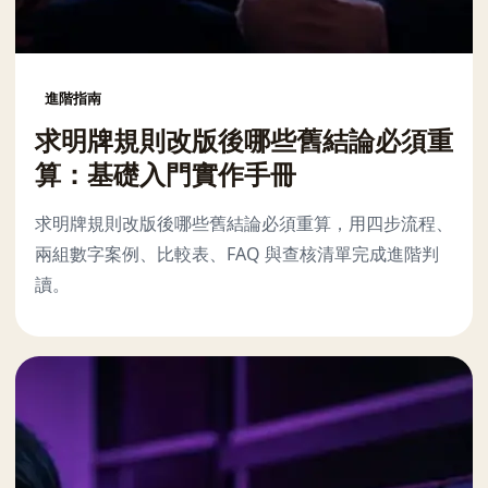
進階指南
求明牌規則改版後哪些舊結論必須重
算：基礎入門實作手冊
求明牌規則改版後哪些舊結論必須重算，用四步流程、
兩組數字案例、比較表、FAQ 與查核清單完成進階判
讀。