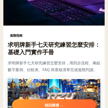
進階指南
求明牌新手七天研究練習怎麼安排：
基礎入門實作手冊
求明牌新手七天研究練習怎麼安排，用四步流程、兩組
數字案例、比較表、FAQ 與查核清單完成進階判讀。
贊助
很久沒回來？這包是你的
老玩家回歸再送一次
回鍋會員專屬彩金，優惠頁面一鍵領取不用問客服。
領回歸禮 →