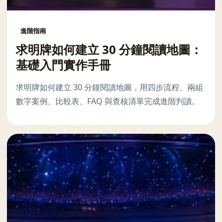
進階指南
求明牌如何建立 30 分鐘閱讀地圖：
基礎入門實作手冊
求明牌如何建立 30 分鐘閱讀地圖，用四步流程、兩組
數字案例、比較表、FAQ 與查核清單完成進階判讀。