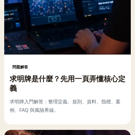
問題解答
求明牌是什麼？先用一頁弄懂核心定
義
求明牌入門解答：整理定義、規則、資料、指標、案
例、FAQ 與風險界線。