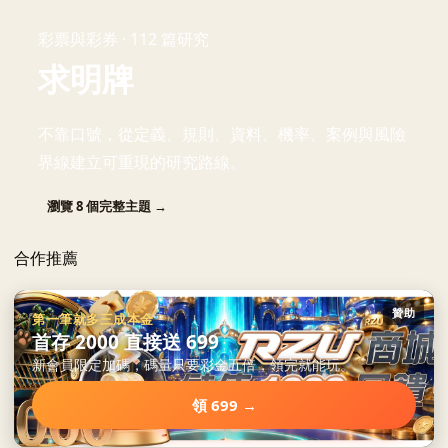
彩票與彩券 · 112 篇研究
求明牌
不靠口號，從定義、規則、資料、機率、案例與風險
界線建立可重現的研究路線。
瀏覽 8 個完整主題 →
合作推薦
贊助
第一筆就多三成本金
首存 2000 直接送 699
新會員限定加碼，碼量只要彩金五倍，領完就能玩。
領 699 →