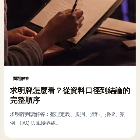
問題解答
求明牌怎麼看？從資料口徑到結論的
完整順序
求明牌判讀解答：整理定義、規則、資料、指標、案
例、FAQ 與風險界線。