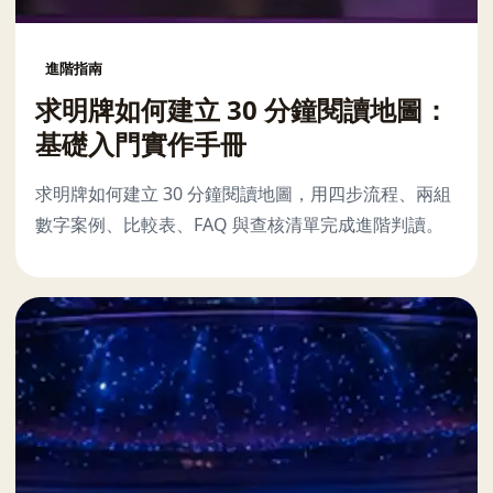
進階指南
求明牌如何建立 30 分鐘閱讀地圖：
基礎入門實作手冊
求明牌如何建立 30 分鐘閱讀地圖，用四步流程、兩組
數字案例、比較表、FAQ 與查核清單完成進階判讀。