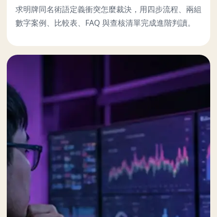
求明牌同名術語定義衝突怎麼裁決，用四步流程、兩組
數字案例、比較表、FAQ 與查核清單完成進階判讀。