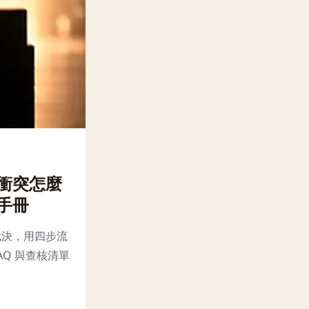
衝突怎麼
手冊
裁決，用四步流
Q 與查核清單