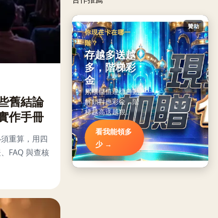
贊助
你現在卡在哪一
階？
存越多送越
多，階梯彩
金
累積儲值達標自動
些舊結論
解鎖對應彩金，階
梯越高送越狠。
實作手冊
看我能領多
必須重算，用四
少 →
FAQ 與查核