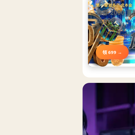
第一筆就多三成本金
首存 2000 直
送 699
新會員限定加碼，碼
只要彩金五倍，領完
能玩。
領 699 →