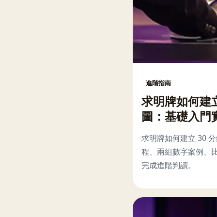
進階指南
求明牌如何建立
圖：基礎入門
求明牌如何建立 30
程、兩組數字案例、比
完成進階判讀。