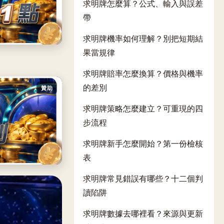
求明牌怎麼算？公式、輸入與誤差
帶
求明牌機率如何理解？別把短期結
果當規律
求明牌賠率怎麼換算？價格與機率
的差別
贊助
求明牌策略怎麼建立？可重現的四
步流程
求明牌新手怎麼開始？第一份檢核
表
求明牌常見錯誤有哪些？十二個判
讀陷阱
求明牌數據去哪裡看？來源與更新