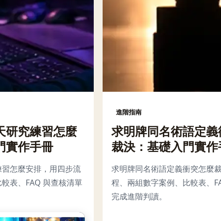
進階指南
天研究練習怎麼
求明牌同名術語定義
門實作手冊
裁決：基礎入門實作
練習怎麼安排，用四步流
求明牌同名術語定義衝突怎麼
較表、FAQ 與查核清單
程、兩組數字案例、比較表、FA
完成進階判讀。