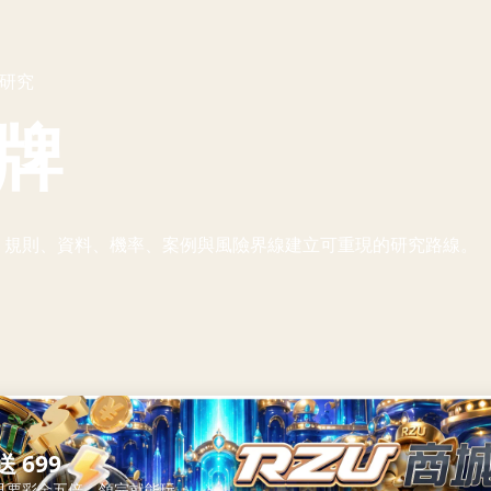
篇研究
牌
、規則、資料、機率、案例與風險界線建立可重現的研究路線。
送 699
只要彩金五倍，領完就能玩。