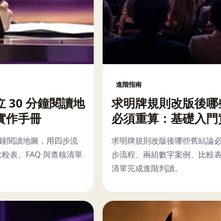
進階指南
 30 分鐘閱讀地
求明牌規則改版後哪
實作手冊
必須重算：基礎入門
 分鐘閱讀地圖，用四步流
求明牌規則改版後哪些舊結論
較表、FAQ 與查核清單
步流程、兩組數字案例、比較表、
清單完成進階判讀。