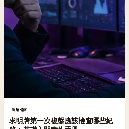
進階指南
求明牌第一次複盤應該檢查哪些紀