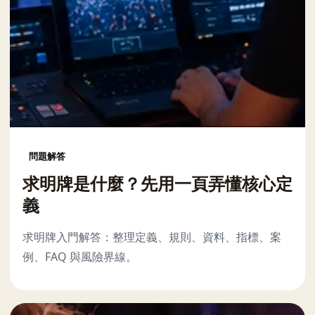
問題解答
求明牌是什麼？先用一頁弄懂核心定
義
求明牌入門解答：整理定義、規則、資料、指標、案
例、FAQ 與風險界線。