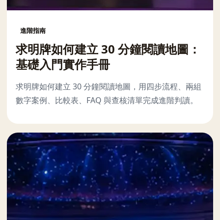
進階指南
求明牌如何建立 30 分鐘閱讀地圖：
基礎入門實作手冊
求明牌如何建立 30 分鐘閱讀地圖，用四步流程、兩組
數字案例、比較表、FAQ 與查核清單完成進階判讀。