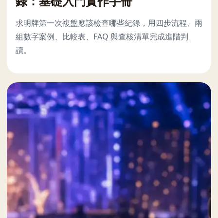
錄：基礎入門實作手冊
求明牌第一次複盤應該檢查哪些紀錄，用四步流程、兩
組數字案例、比較表、FAQ 與查核清單完成進階判
讀。