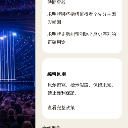
時間查核
求明牌哪些指標值得看？先分主因
與輔因
求明牌走勢能預測嗎？歷史序列的
正確用途
編輯原則
原創撰寫、標示假設、保留未知、
禁止獲利保證。
查看完整政策
合作推薦