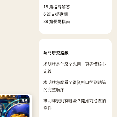
18 篇搜尋解答
6 篇支援專欄
88 篇長尾指南
熱門研究路線
求明牌是什麼？先用一頁弄懂核心
定義
求明牌怎麼看？從資料口徑到結論
的完整順序
求明牌規則有哪些？開始前必查的
贊助
條件