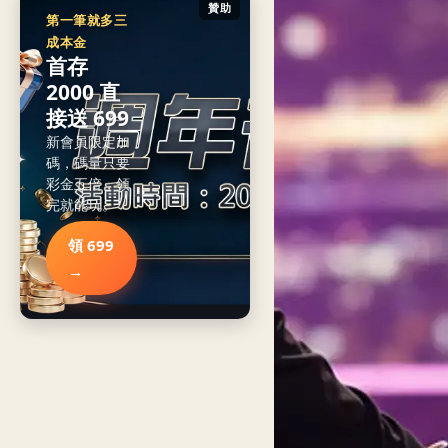
贊助
第一筆就多三
成本金
首存
2000 直
接送 699
新會員限定加
碼，碼量只要
彩金五倍，領
完就能玩。
領 699
→