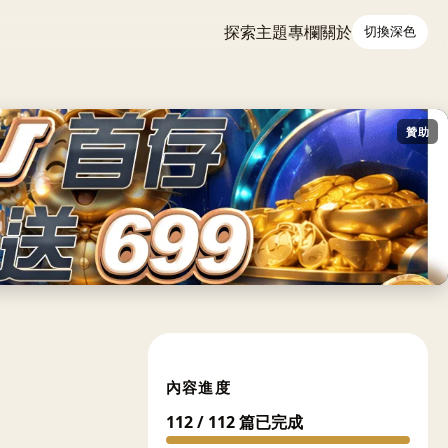
探索
主題
專欄
關於
切換深色
贊助
內容進度
112 / 112 篇已完成