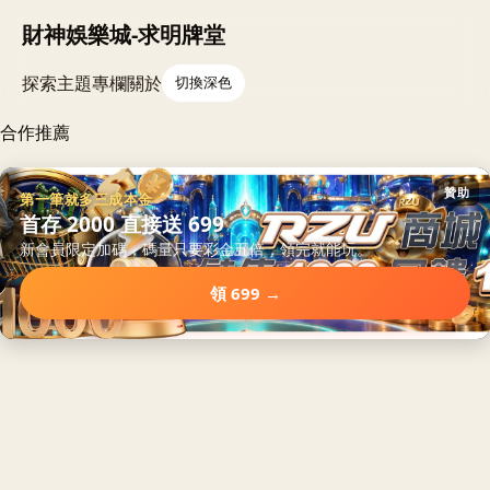
財神娛樂城-求明牌堂
探索
主題
專欄
關於
切換深色
合作推薦
贊助
第一筆就多三成本金
首存 2000 直接送 699
新會員限定加碼，碼量只要彩金五倍，領完就能玩。
領 699 →