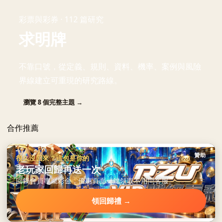
彩票與彩券 · 112 篇研究
求明牌
不靠口號，從定義、規則、資料、機率、案例與風險
界線建立可重現的研究路線。
瀏覽 8 個完整主題 →
合作推薦
贊助
很久沒回來？這包是你的
老玩家回歸再送一次
回鍋會員專屬彩金，優惠頁面一鍵領取不用問客服。
領回歸禮 →