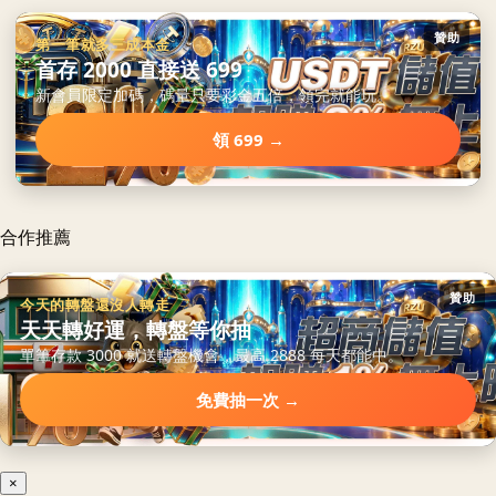
贊助
第一筆就多三成本金
首存 2000 直接送 699
新會員限定加碼，碼量只要彩金五倍，領完就能玩。
領 699 →
合作推薦
贊助
今天的轉盤還沒人轉走
天天轉好運，轉盤等你抽
單筆存款 3000 就送轉盤機會，最高 2888 每天都能中。
免費抽一次 →
×