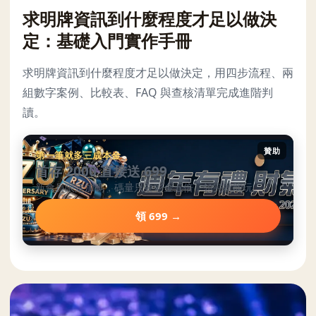
求明牌資訊到什麼程度才足以做決
定：基礎入門實作手冊
求明牌資訊到什麼程度才足以做決定，用四步流程、兩
組數字案例、比較表、FAQ 與查核清單完成進階判
讀。
贊助
第一筆就多三成本金
首存 2000 直接送 699
新會員限定加碼，碼量只要彩金五倍，領完就能玩。
領 699 →