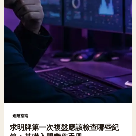
進階指南
求明牌第一次複盤應該檢查哪些紀