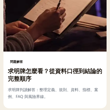
問題解答
求明牌怎麼看？從資料口徑到結論的
完整順序
求明牌判讀解答：整理定義、規則、資料、指標、案
例、FAQ 與風險界線。