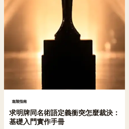
進階指南
求明牌同名術語定義衝突怎麼裁決：
基礎入門實作手冊