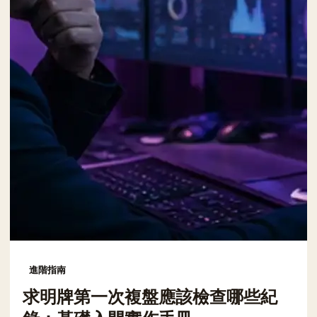
進階指南
求明牌第一次複盤應該檢查哪些紀