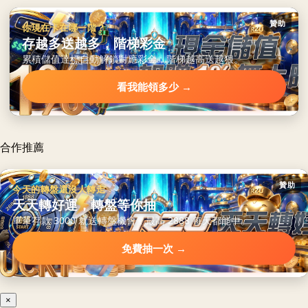
贊助
你現在卡在哪一階？
存越多送越多，階梯彩金
累積儲值達標自動解鎖對應彩金，階梯越高送越狠。
看我能領多少 →
合作推薦
贊助
今天的轉盤還沒人轉走
天天轉好運，轉盤等你抽
單筆存款 3000 就送轉盤機會，最高 2888 每天都能中。
免費抽一次 →
×