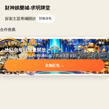
財神娛樂城-求明牌堂
探索
主題
專欄
關於
切換深色
合作推薦
贊助
手慢的人只能看別人領
搶紅包每日限量開放
當日存款達標即可到首頁搶紅包，手速決定金額。
去搶紅包 →