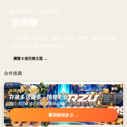
彩票與彩券 · 112 篇研究
求明牌
不靠口號，從定義、規則、資料、機率、案例與風險
界線建立可重現的研究路線。
瀏覽 8 個完整主題 →
合作推薦
贊助
你現在卡在哪一階？
存越多送越多，階梯彩金
累積儲值達標自動解鎖對應彩金，階梯越高送越狠。
看我能領多少 →