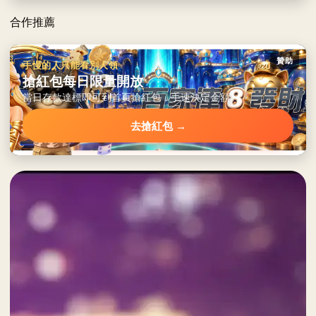
合作推薦
贊助
手慢的人只能看別人領
搶紅包每日限量開放
當日存款達標即可到首頁搶紅包，手速決定金額。
去搶紅包 →