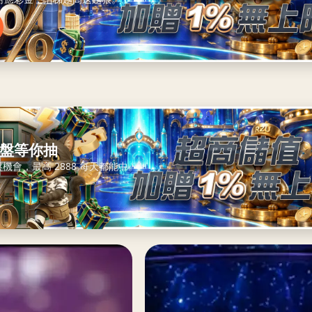
盤等你抽
盤機會，最高 2888 每天都能中。