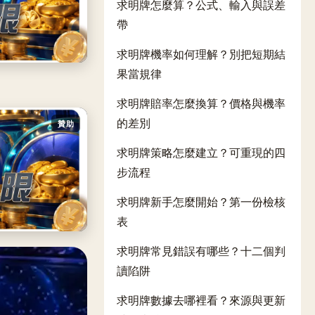
求明牌怎麼算？公式、輸入與誤差
帶
求明牌機率如何理解？別把短期結
果當規律
求明牌賠率怎麼換算？價格與機率
的差別
贊助
求明牌策略怎麼建立？可重現的四
步流程
求明牌新手怎麼開始？第一份檢核
表
求明牌常見錯誤有哪些？十二個判
讀陷阱
求明牌數據去哪裡看？來源與更新