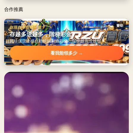
合作推薦
贊助
你現在卡在哪一階？
存越多送越多，階梯彩金
累積儲值達標自動解鎖對應彩金，階梯越高送越狠。
看我能領多少 →