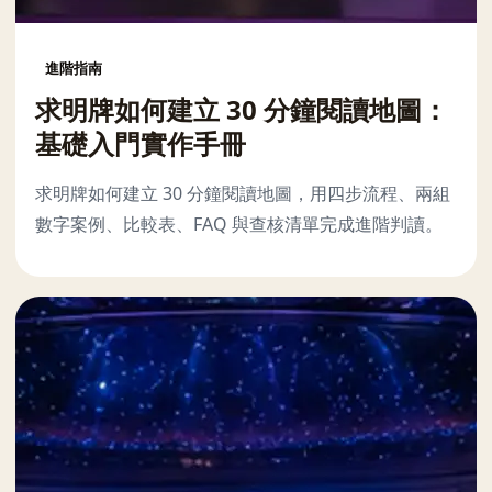
進階指南
求明牌如何建立 30 分鐘閱讀地圖：
基礎入門實作手冊
求明牌如何建立 30 分鐘閱讀地圖，用四步流程、兩組
數字案例、比較表、FAQ 與查核清單完成進階判讀。