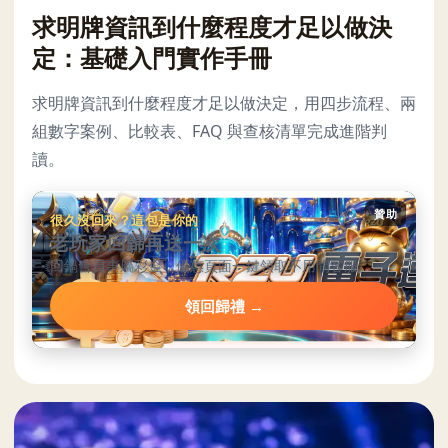
求明牌資訊到什麼程度才足以做決
定：基礎入門實作手冊
求明牌資訊到什麼程度才足以做決定，用四步流程、兩
組數字案例、比較表、FAQ 與查核清單完成進階判
讀。
贊助
很久沒回來？這包是你的
老玩家回歸再送一次
回鍋會員專屬彩金，優惠頁面一鍵領取不用問客服。
領回歸禮 →