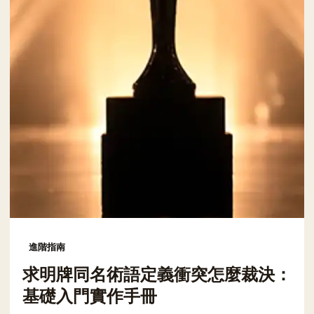
進階指南
求明牌同名術語定義衝突怎麼裁決：
基礎入門實作手冊