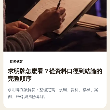
問題解答
求明牌怎麼看？從資料口徑到結論的
完整順序
求明牌判讀解答：整理定義、規則、資料、指標、案
例、FAQ 與風險界線。