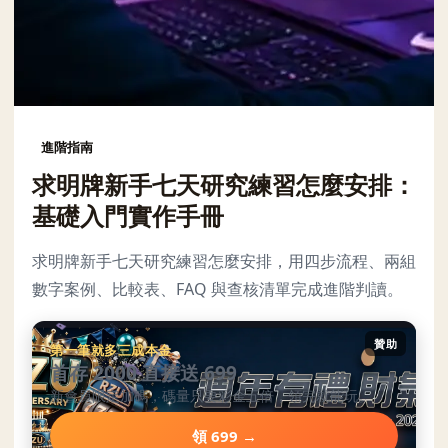
進階指南
求明牌新手七天研究練習怎麼安排：
基礎入門實作手冊
求明牌新手七天研究練習怎麼安排，用四步流程、兩組
數字案例、比較表、FAQ 與查核清單完成進階判讀。
贊助
第一筆就多三成本金
首存 2000 直接送 699
新會員限定加碼，碼量只要彩金五倍，領完就能玩。
領 699 →