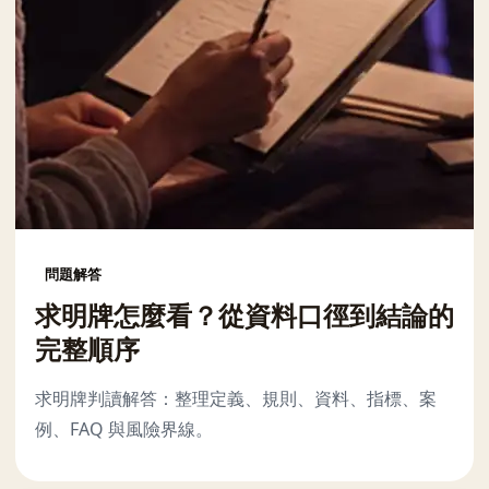
問題解答
求明牌怎麼看？從資料口徑到結論的
完整順序
求明牌判讀解答：整理定義、規則、資料、指標、案
例、FAQ 與風險界線。