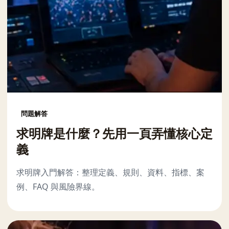
問題解答
求明牌是什麼？先用一頁弄懂核心定
義
求明牌入門解答：整理定義、規則、資料、指標、案
例、FAQ 與風險界線。