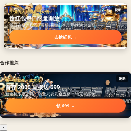
贊助
手慢的人只能看別人領
搶紅包每日限量開放
當日存款達標即可到首頁搶紅包，手速決定金額。
去搶紅包 →
合作推薦
贊助
第一筆就多三成本金
首存 2000 直接送 699
新會員限定加碼，碼量只要彩金五倍，領完就能玩。
領 699 →
×