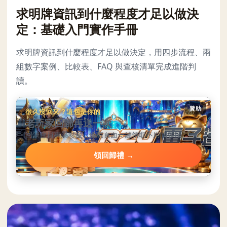
求明牌資訊到什麼程度才足以做決
定：基礎入門實作手冊
求明牌資訊到什麼程度才足以做決定，用四步流程、兩
組數字案例、比較表、FAQ 與查核清單完成進階判
讀。
贊助
很久沒回來？這包是你的
老玩家回歸再送一次
回鍋會員專屬彩金，優惠頁面一鍵領取不用問客服。
領回歸禮 →