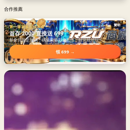
合作推薦
贊助
第一筆就多三成本金
首存 2000 直接送 699
新會員限定加碼，碼量只要彩金五倍，領完就能玩。
領 699 →