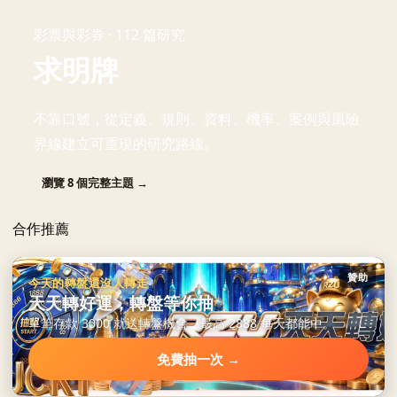
彩票與彩券 · 112 篇研究
求明牌
不靠口號，從定義、規則、資料、機率、案例與風險
界線建立可重現的研究路線。
瀏覽 8 個完整主題 →
合作推薦
贊助
今天的轉盤還沒人轉走
天天轉好運，轉盤等你抽
單筆存款 3000 就送轉盤機會，最高 2888 每天都能中。
免費抽一次 →