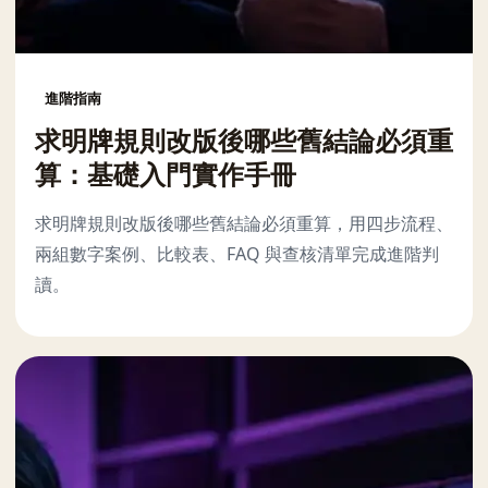
進階指南
求明牌規則改版後哪些舊結論必須重
算：基礎入門實作手冊
求明牌規則改版後哪些舊結論必須重算，用四步流程、
兩組數字案例、比較表、FAQ 與查核清單完成進階判
讀。