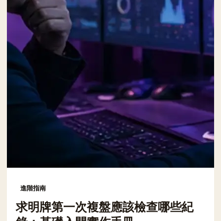
進階指南
求明牌第一次複盤應該檢查哪些紀