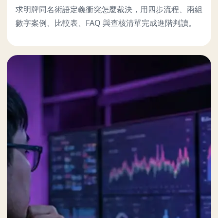
求明牌同名術語定義衝突怎麼裁決，用四步流程、兩組
數字案例、比較表、FAQ 與查核清單完成進階判讀。