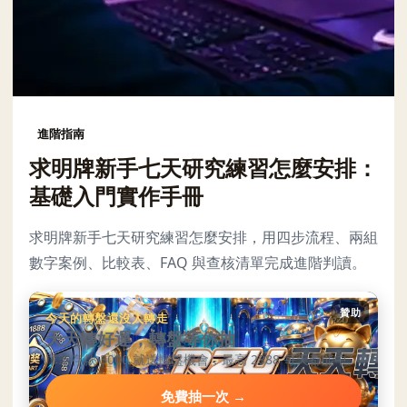
進階指南
求明牌新手七天研究練習怎麼安排：
基礎入門實作手冊
求明牌新手七天研究練習怎麼安排，用四步流程、兩組
數字案例、比較表、FAQ 與查核清單完成進階判讀。
贊助
今天的轉盤還沒人轉走
天天轉好運，轉盤等你抽
單筆存款 3000 就送轉盤機會，最高 2888 每天都能中。
免費抽一次 →