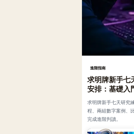
進階指南
求明牌新手七
安排：基礎入
求明牌新手七天研究
程、兩組數字案例、比
完成進階判讀。