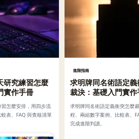
進階指南
天研究練習怎麼
求明牌同名術語定義
門實作手冊
裁決：基礎入門實作
練習怎麼安排，用四步流
求明牌同名術語定義衝突怎麼
較表、FAQ 與查核清單
程、兩組數字案例、比較表、FA
完成進階判讀。