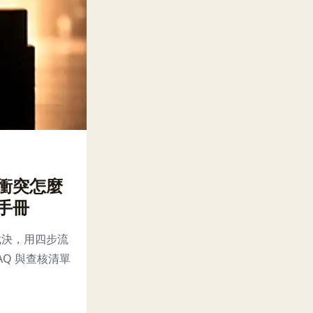
衝突怎麼
手冊
裁決，用四步流
Q 與查核清單