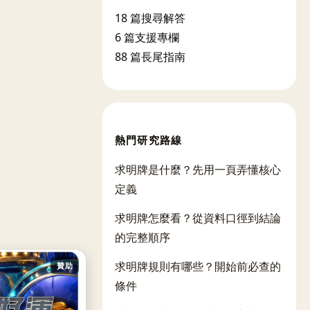
18 篇搜尋解答
6 篇支援專欄
88 篇長尾指南
熱門研究路線
求明牌是什麼？先用一頁弄懂核心
定義
求明牌怎麼看？從資料口徑到結論
的完整順序
求明牌規則有哪些？開始前必查的
贊助
條件