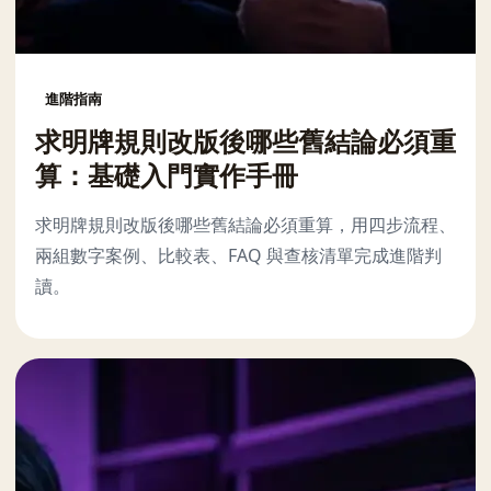
進階指南
求明牌規則改版後哪些舊結論必須重
算：基礎入門實作手冊
求明牌規則改版後哪些舊結論必須重算，用四步流程、
兩組數字案例、比較表、FAQ 與查核清單完成進階判
讀。