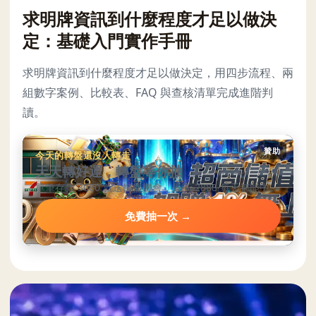
求明牌資訊到什麼程度才足以做決
定：基礎入門實作手冊
求明牌資訊到什麼程度才足以做決定，用四步流程、兩
組數字案例、比較表、FAQ 與查核清單完成進階判
讀。
贊助
今天的轉盤還沒人轉走
天天轉好運，轉盤等你抽
單筆存款 3000 就送轉盤機會，最高 2888 每天都能中。
免費抽一次 →