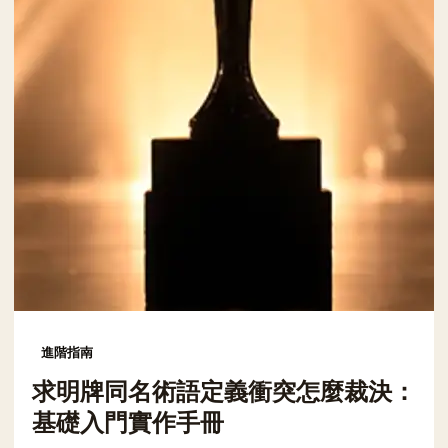
進階指南
求明牌同名術語定義衝突怎麼裁決：
基礎入門實作手冊