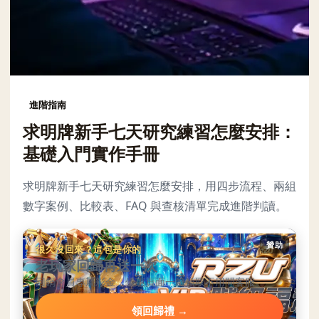
進階指南
求明牌新手七天研究練習怎麼安排：
基礎入門實作手冊
求明牌新手七天研究練習怎麼安排，用四步流程、兩組
數字案例、比較表、FAQ 與查核清單完成進階判讀。
贊助
很久沒回來？這包是你的
老玩家回歸再送一次
回鍋會員專屬彩金，優惠頁面一鍵領取不用問客服。
領回歸禮 →