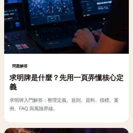
問題解答
求明牌是什麼？先用一頁弄懂核心定
義
求明牌入門解答：整理定義、規則、資料、指標、案
例、FAQ 與風險界線。