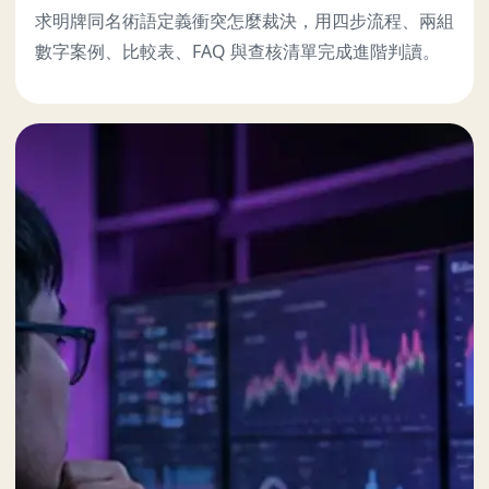
求明牌同名術語定義衝突怎麼裁決，用四步流程、兩組
數字案例、比較表、FAQ 與查核清單完成進階判讀。