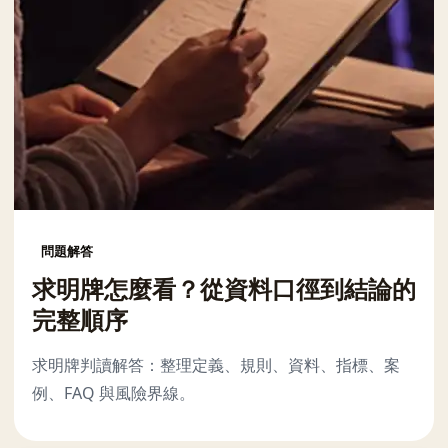
問題解答
求明牌怎麼看？從資料口徑到結論的
完整順序
求明牌判讀解答：整理定義、規則、資料、指標、案
例、FAQ 與風險界線。