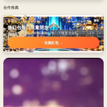
合作推薦
贊助
手慢的人只能看別人領
搶紅包每日限量開放
當日存款達標即可到首頁搶紅包，手速決定金額。
去搶紅包 →