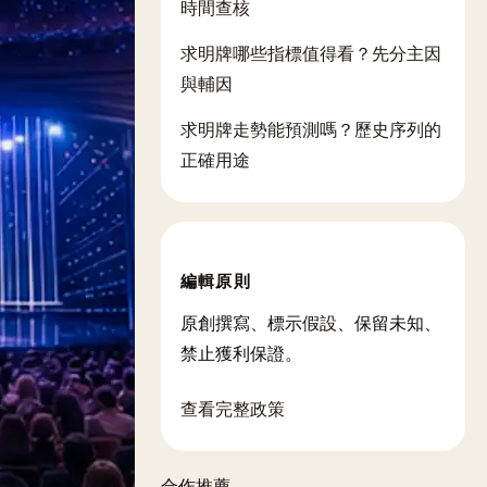
時間查核
求明牌哪些指標值得看？先分主因
與輔因
求明牌走勢能預測嗎？歷史序列的
正確用途
編輯原則
原創撰寫、標示假設、保留未知、
禁止獲利保證。
查看完整政策
合作推薦