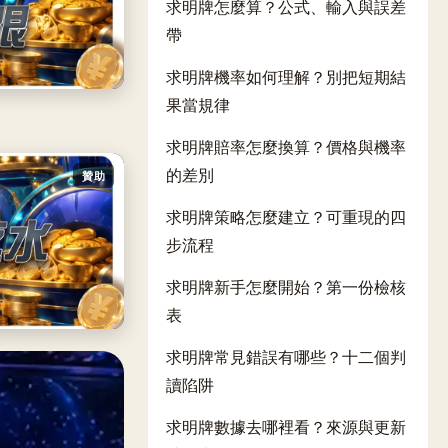
求明牌怎麼算？公式、輸入與誤差
帶
求明牌機率如何理解？別把短期結
果當規律
求明牌賠率怎麼換算？價格與機率
的差別
贊助
求明牌策略怎麼建立？可重現的四
步流程
求明牌新手怎麼開始？第一份檢核
表
求明牌常見錯誤有哪些？十二個判
讀陷阱
求明牌數據去哪裡看？來源與更新