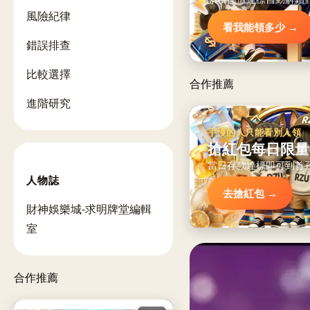
風險紀律
看我能領多少 →
錯誤排查
比較選擇
合作推薦
進階研究
手慢的人只能看別人領
搶紅包每日限量
當日存款達標即可到首
人物誌
去搶紅包 →
財神娛樂城-求明牌堂編輯
室
合作推薦