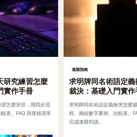
進階指南
天研究練習怎麼
求明牌同名術語定義
門實作手冊
裁決：基礎入門實作
練習怎麼安排，用四步流
求明牌同名術語定義衝突怎麼
較表、FAQ 與查核清單
程、兩組數字案例、比較表、FA
完成進階判讀。