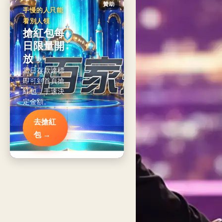
贊助
手慢的人只能
看別人領
搶紅包每
日限量開
放
當日存款達標
即可到首頁搶
紅包，手速決
定金額。
去搶紅
包 →