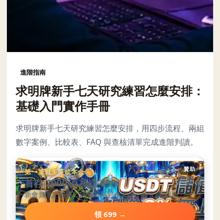
進階指南
求明牌新手七天研究練習怎麼安排：
基礎入門實作手冊
求明牌新手七天研究練習怎麼安排，用四步流程、兩組
數字案例、比較表、FAQ 與查核清單完成進階判讀。
贊助
第一筆就多三成本金
首存 2000 直接送 699
新會員限定加碼，碼量只要彩金五倍，領完就能玩。
領 699 →