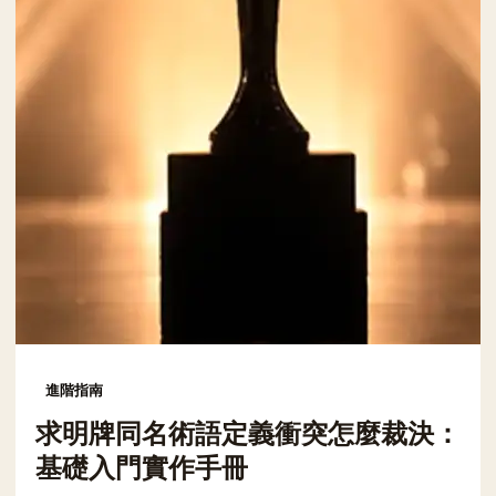
進階指南
求明牌同名術語定義衝突怎麼裁決：
基礎入門實作手冊