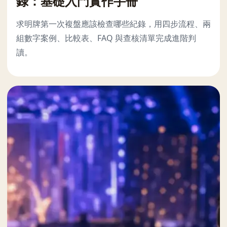
錄：基礎入門實作手冊
求明牌第一次複盤應該檢查哪些紀錄，用四步流程、兩
組數字案例、比較表、FAQ 與查核清單完成進階判
讀。