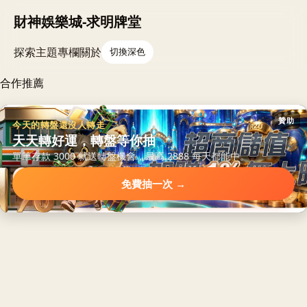
財神娛樂城-求明牌堂
探索
主題
專欄
關於
切換深色
合作推薦
贊助
今天的轉盤還沒人轉走
天天轉好運，轉盤等你抽
單筆存款 3000 就送轉盤機會，最高 2888 每天都能中。
免費抽一次 →