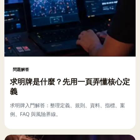
問題解答
求明牌是什麼？先用一頁弄懂核心定
義
求明牌入門解答：整理定義、規則、資料、指標、案
例、FAQ 與風險界線。