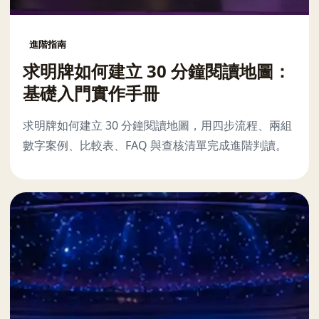
進階指南
求明牌如何建立 30 分鐘閱讀地圖：
基礎入門實作手冊
求明牌如何建立 30 分鐘閱讀地圖，用四步流程、兩組
數字案例、比較表、FAQ 與查核清單完成進階判讀。