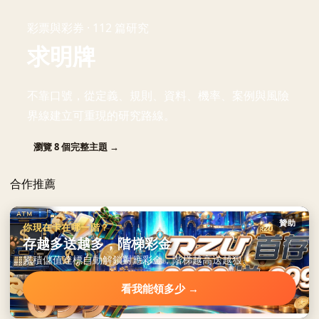
彩票與彩券 · 112 篇研究
求明牌
不靠口號，從定義、規則、資料、機率、案例與風險
界線建立可重現的研究路線。
瀏覽 8 個完整主題 →
合作推薦
贊助
你現在卡在哪一階？
存越多送越多，階梯彩金
累積儲值達標自動解鎖對應彩金，階梯越高送越狠。
看我能領多少 →