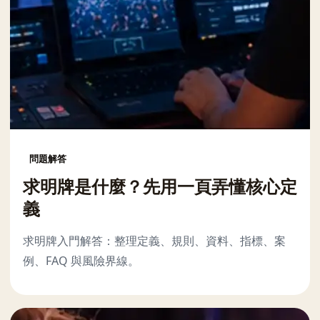
問題解答
求明牌是什麼？先用一頁弄懂核心定
義
求明牌入門解答：整理定義、規則、資料、指標、案
例、FAQ 與風險界線。