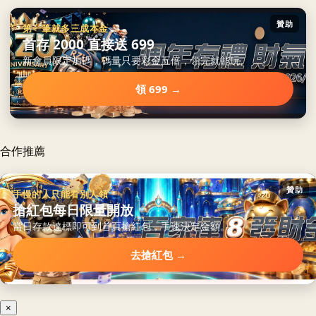
贊助
第一筆就多三成本金
首存 2000 直接送 699
新會員限定加碼，碼量只要彩金五倍，領完就能玩。
領 699 →
合作推薦
贊助
手慢的人只能看別人領
搶紅包每日限量開放
當日存款達標即可到首頁搶紅包，手速決定金額。
去搶紅包 →
×