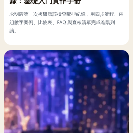
錄：基礎入門實作手冊
求明牌第一次複盤應該檢查哪些紀錄，用四步流程、兩
組數字案例、比較表、FAQ 與查核清單完成進階判
讀。