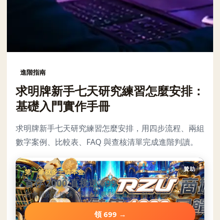
進階指南
求明牌新手七天研究練習怎麼安排：
基礎入門實作手冊
求明牌新手七天研究練習怎麼安排，用四步流程、兩組
數字案例、比較表、FAQ 與查核清單完成進階判讀。
贊助
第一筆就多三成本金
首存 2000 直接送 699
新會員限定加碼，碼量只要彩金五倍，領完就能玩。
領 699 →