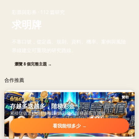
彩票與彩券 · 112 篇研究
求明牌
不靠口號，從定義、規則、資料、機率、案例與風險
界線建立可重現的研究路線。
瀏覽 8 個完整主題 →
合作推薦
贊助
你現在卡在哪一階？
存越多送越多，階梯彩金
累積儲值達標自動解鎖對應彩金，階梯越高送越狠。
看我能領多少 →