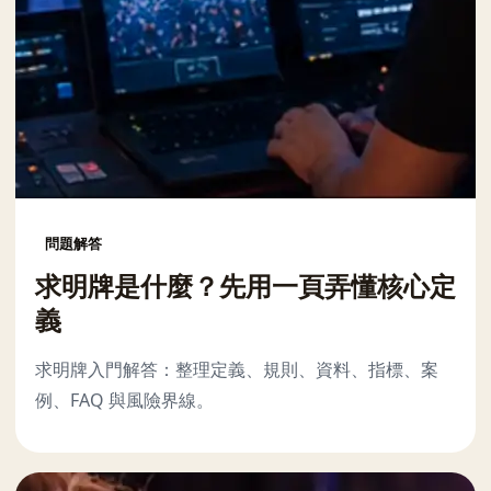
問題解答
求明牌是什麼？先用一頁弄懂核心定
義
求明牌入門解答：整理定義、規則、資料、指標、案
例、FAQ 與風險界線。