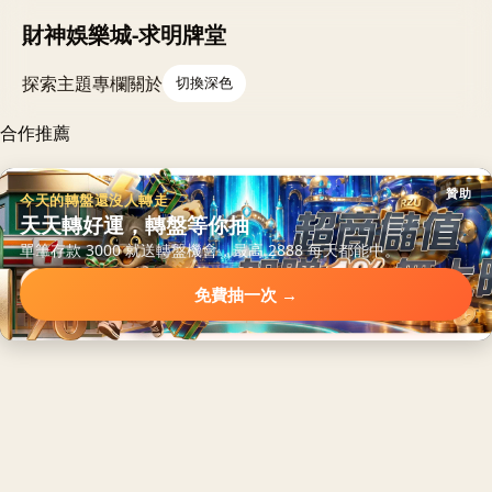
財神娛樂城-求明牌堂
探索
主題
專欄
關於
切換深色
合作推薦
贊助
今天的轉盤還沒人轉走
天天轉好運，轉盤等你抽
單筆存款 3000 就送轉盤機會，最高 2888 每天都能中。
免費抽一次 →