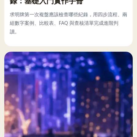
錄：基礎入門實作手冊
求明牌第一次複盤應該檢查哪些紀錄，用四步流程、兩
組數字案例、比較表、FAQ 與查核清單完成進階判
讀。