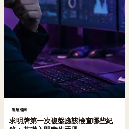
進階指南
求明牌第一次複盤應該檢查哪些紀