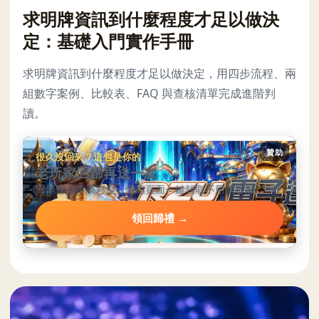
求明牌資訊到什麼程度才足以做決
定：基礎入門實作手冊
求明牌資訊到什麼程度才足以做決定，用四步流程、兩
組數字案例、比較表、FAQ 與查核清單完成進階判
讀。
贊助
很久沒回來？這包是你的
老玩家回歸再送一次
回鍋會員專屬彩金，優惠頁面一鍵領取不用問客服。
領回歸禮 →