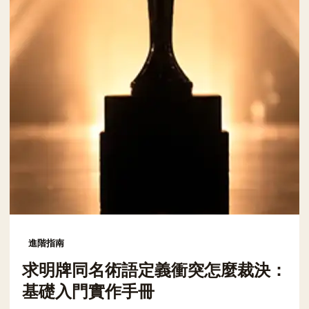
進階指南
求明牌同名術語定義衝突怎麼裁決：
基礎入門實作手冊