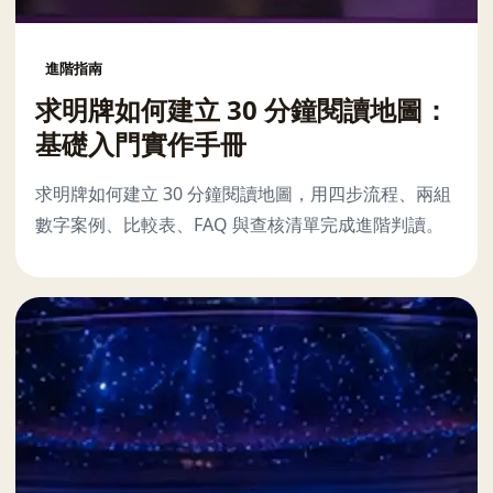
進階指南
求明牌如何建立 30 分鐘閱讀地圖：
基礎入門實作手冊
求明牌如何建立 30 分鐘閱讀地圖，用四步流程、兩組
數字案例、比較表、FAQ 與查核清單完成進階判讀。