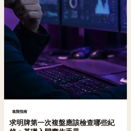
進階指南
求明牌第一次複盤應該檢查哪些紀