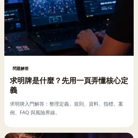
問題解答
求明牌是什麼？先用一頁弄懂核心定
義
求明牌入門解答：整理定義、規則、資料、指標、案
例、FAQ 與風險界線。