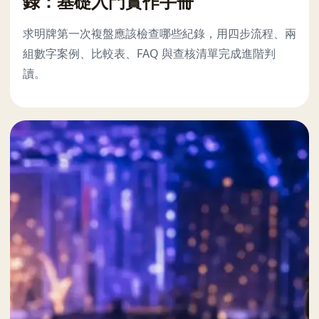
錄：基礎入門實作手冊
求明牌第一次複盤應該檢查哪些紀錄，用四步流程、兩
組數字案例、比較表、FAQ 與查核清單完成進階判
讀。