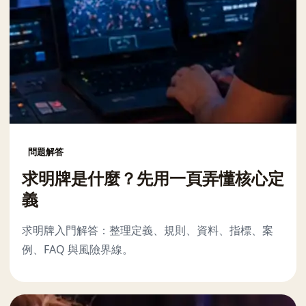
問題解答
求明牌是什麼？先用一頁弄懂核心定
義
求明牌入門解答：整理定義、規則、資料、指標、案
例、FAQ 與風險界線。