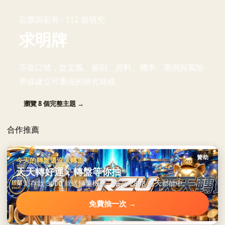
彩票與彩券 · 112 篇研究
求明牌
不靠口號，從定義、規則、資料、機率、案例與風險
界線建立可重現的研究路線。
瀏覽 8 個完整主題 →
合作推薦
贊助
今天的轉盤還沒人轉走
天天轉好運，轉盤等你抽
單筆存款 3000 就送轉盤機會，最高 2888 每天都能中。
免費抽一次 →