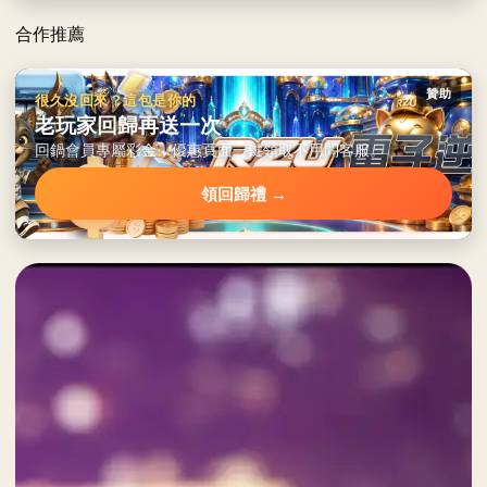
合作推薦
贊助
很久沒回來？這包是你的
老玩家回歸再送一次
回鍋會員專屬彩金，優惠頁面一鍵領取不用問客服。
領回歸禮 →