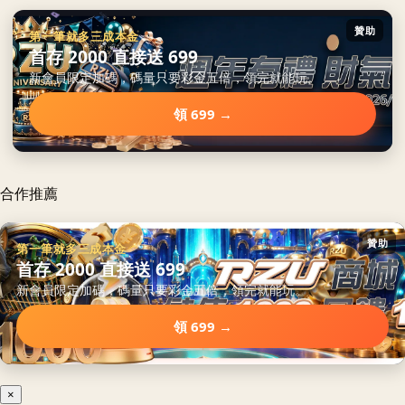
贊助
第一筆就多三成本金
首存 2000 直接送 699
新會員限定加碼，碼量只要彩金五倍，領完就能玩。
領 699 →
合作推薦
贊助
第一筆就多三成本金
首存 2000 直接送 699
新會員限定加碼，碼量只要彩金五倍，領完就能玩。
領 699 →
×