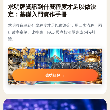
求明牌資訊到什麼程度才足以做決
定：基礎入門實作手冊
求明牌資訊到什麼程度才足以做決定，用四步流程、兩
組數字案例、比較表、FAQ 與查核清單完成進階判
讀。
贊助
手慢的人只能看別人領
搶紅包每日限量開放
當日存款達標即可到首頁搶紅包，手速決定金額。
去搶紅包 →