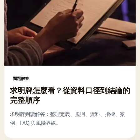
問題解答
求明牌怎麼看？從資料口徑到結論的
完整順序
求明牌判讀解答：整理定義、規則、資料、指標、案
例、FAQ 與風險界線。