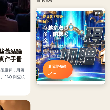
贊助
你現在卡在哪一
階？
存越多送越
多，階梯彩
金
累積儲值達標自動
些舊結論
解鎖對應彩金，階
梯越高送越狠。
實作手冊
看我能領多
必須重算，用四
少 →
FAQ 與查核