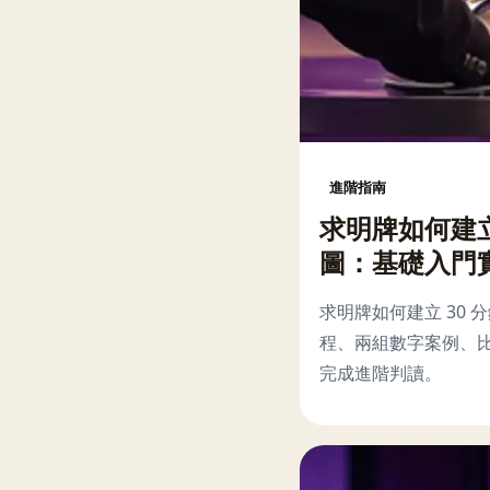
進階指南
求明牌如何建立
圖：基礎入門
求明牌如何建立 30
程、兩組數字案例、比
完成進階判讀。