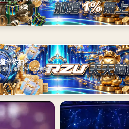
盤等你抽
盤機會，最高 2888 每天都能中。