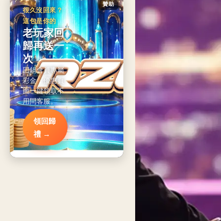
贊助
很久沒回來？
這包是你的
老玩家回
歸再送一
次
回鍋會員專屬
彩金，優惠頁
面一鍵領取不
用問客服。
領回歸
禮 →