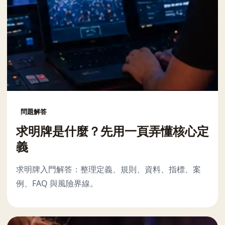
問題解答
求明牌是什麼？先用一頁弄懂核心定
義
求明牌入門解答：整理定義、規則、資料、指標、案
例、FAQ 與風險界線。