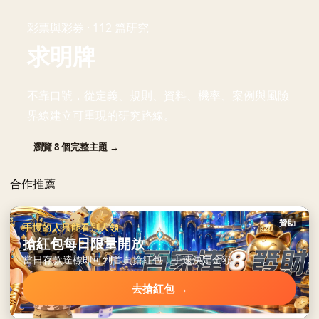
彩票與彩券 · 112 篇研究
求明牌
不靠口號，從定義、規則、資料、機率、案例與風險
界線建立可重現的研究路線。
瀏覽 8 個完整主題 →
合作推薦
贊助
手慢的人只能看別人領
搶紅包每日限量開放
當日存款達標即可到首頁搶紅包，手速決定金額。
去搶紅包 →