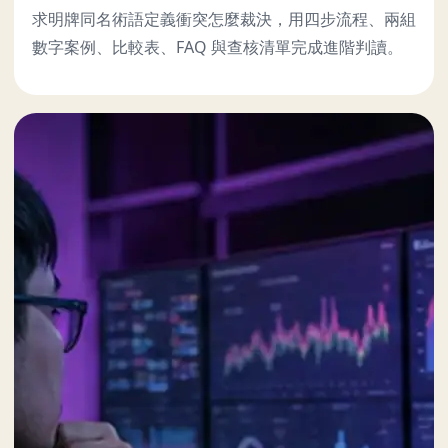
求明牌同名術語定義衝突怎麼裁決，用四步流程、兩組
數字案例、比較表、FAQ 與查核清單完成進階判讀。