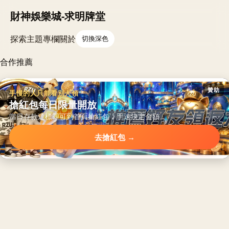
財神娛樂城-求明牌堂
探索
主題
專欄
關於
切換深色
合作推薦
贊助
手慢的人只能看別人領
搶紅包每日限量開放
當日存款達標即可到首頁搶紅包，手速決定金額。
去搶紅包 →