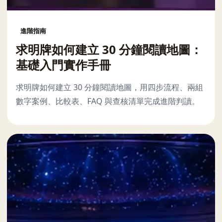
進階指南
求明牌如何建立 30 分鐘閱讀地圖：
基礎入門實作手冊
求明牌如何建立 30 分鐘閱讀地圖，用四步流程、兩組
數字案例、比較表、FAQ 與查核清單完成進階判讀。