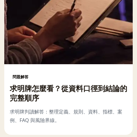
問題解答
求明牌怎麼看？從資料口徑到結論的
完整順序
求明牌判讀解答：整理定義、規則、資料、指標、案
例、FAQ 與風險界線。