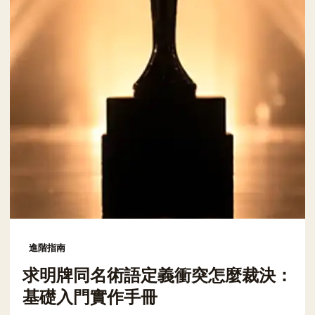
進階指南
求明牌同名術語定義衝突怎麼裁決：
基礎入門實作手冊