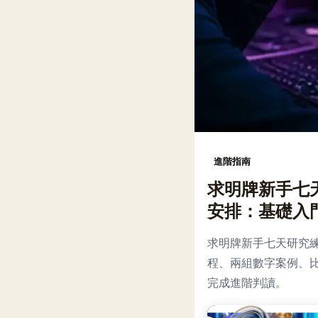
進階指南
求明牌新手七
安排：基礎入
求明牌新手七天研究
程、兩組數字案例、比
完成進階判讀。