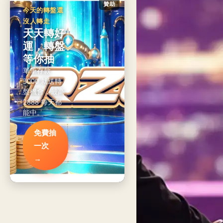
贊助
今天的轉盤還
沒人轉走
天天轉好
運，轉盤
等你抽
單筆存款
3000 就送轉
盤機會，最高
2888 每天都
能中。
免費抽
一次
→