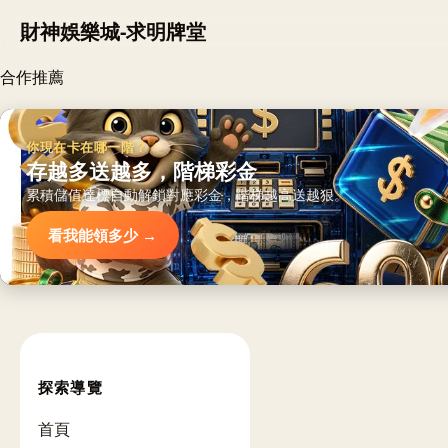
財神娛樂城-求明牌堂
合作推薦
你現在卡在哪一階？
存越多送越多，階梯彩金
累積儲值達標自動解鎖對應彩金，階梯越高送越狠。
看我能領多少 →
探索導覽
首頁