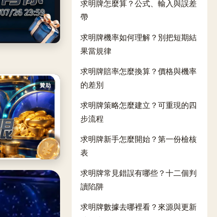
求明牌怎麼算？公式、輸入與誤差
帶
求明牌機率如何理解？別把短期結
果當規律
求明牌賠率怎麼換算？價格與機率
的差別
贊助
求明牌策略怎麼建立？可重現的四
步流程
求明牌新手怎麼開始？第一份檢核
表
求明牌常見錯誤有哪些？十二個判
讀陷阱
求明牌數據去哪裡看？來源與更新