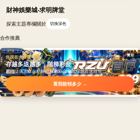
財神娛樂城-求明牌堂
探索
主題
專欄
關於
切換深色
合作推薦
贊助
你現在卡在哪一階？
存越多送越多，階梯彩金
累積儲值達標自動解鎖對應彩金，階梯越高送越狠。
看我能領多少 →