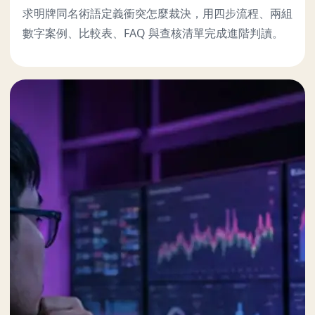
求明牌同名術語定義衝突怎麼裁決，用四步流程、兩組
數字案例、比較表、FAQ 與查核清單完成進階判讀。