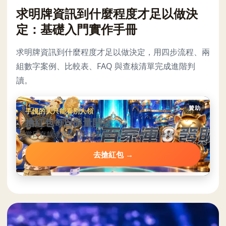
求明牌資訊到什麼程度才足以做決
定：基礎入門實作手冊
求明牌資訊到什麼程度才足以做決定，用四步流程、兩
組數字案例、比較表、FAQ 與查核清單完成進階判
讀。
贊助
手慢的人只能看別人領
搶紅包每日限量開放
當日存款達標即可到首頁搶紅包，手速決定金額。
去搶紅包 →