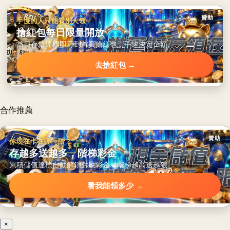
贊助
手慢的人只能看別人領
搶紅包每日限量開放
當日存款達標即可到首頁搶紅包，手速決定金額。
去搶紅包 →
合作推薦
贊助
你現在卡在哪一階？
存越多送越多，階梯彩金
累積儲值達標自動解鎖對應彩金，階梯越高送越狠。
看我能領多少 →
×