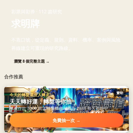
彩票與彩券 · 112 篇研究
求明牌
不靠口號，從定義、規則、資料、機率、案例與風險
界線建立可重現的研究路線。
瀏覽 8 個完整主題 →
合作推薦
贊助
今天的轉盤還沒人轉走
天天轉好運，轉盤等你抽
單筆存款 3000 就送轉盤機會，最高 2888 每天都能中。
免費抽一次 →