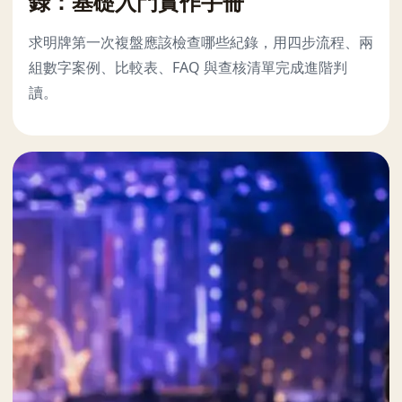
錄：基礎入門實作手冊
求明牌第一次複盤應該檢查哪些紀錄，用四步流程、兩
組數字案例、比較表、FAQ 與查核清單完成進階判
讀。