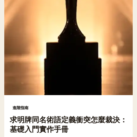
進階指南
求明牌同名術語定義衝突怎麼裁決：
基礎入門實作手冊