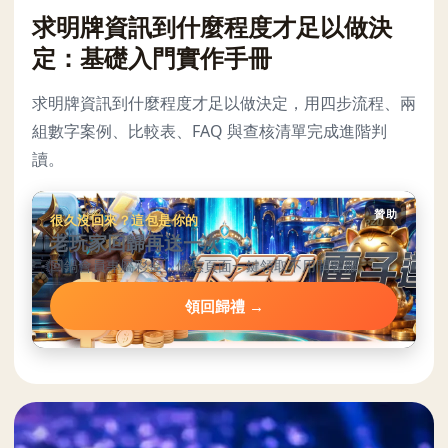
求明牌資訊到什麼程度才足以做決
定：基礎入門實作手冊
求明牌資訊到什麼程度才足以做決定，用四步流程、兩
組數字案例、比較表、FAQ 與查核清單完成進階判
讀。
贊助
很久沒回來？這包是你的
老玩家回歸再送一次
回鍋會員專屬彩金，優惠頁面一鍵領取不用問客服。
領回歸禮 →