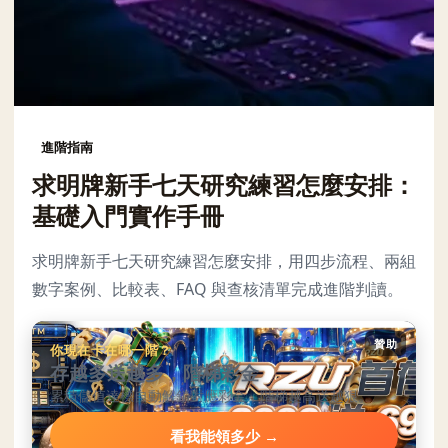
進階指南
求明牌新手七天研究練習怎麼安排：
基礎入門實作手冊
求明牌新手七天研究練習怎麼安排，用四步流程、兩組
數字案例、比較表、FAQ 與查核清單完成進階判讀。
贊助
你現在卡在哪一階？
存越多送越多，階梯彩金
累積儲值達標自動解鎖對應彩金，階梯越高送越狠。
看我能領多少 →