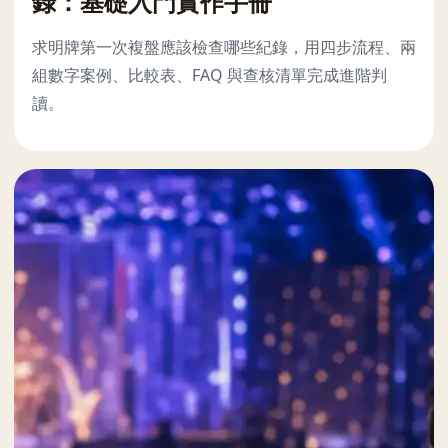
錄：基礎入門實作手冊
求明牌第一次複盤應該檢查哪些紀錄，用四步流程、兩
組數字案例、比較表、FAQ 與查核清單完成進階判
讀。