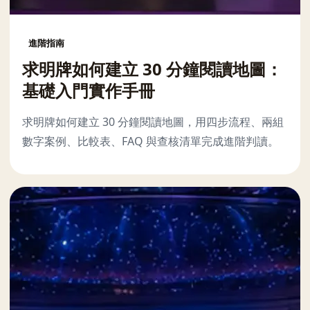
進階指南
求明牌如何建立 30 分鐘閱讀地圖：
基礎入門實作手冊
求明牌如何建立 30 分鐘閱讀地圖，用四步流程、兩組
數字案例、比較表、FAQ 與查核清單完成進階判讀。