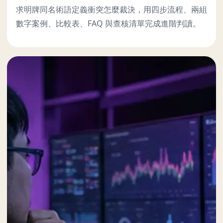
求明牌同名術語定義衝突怎麼裁決，用四步流程、兩組
數字案例、比較表、FAQ 與查核清單完成進階判讀。