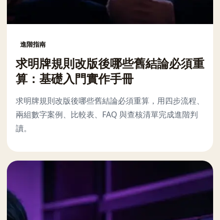
進階指南
求明牌規則改版後哪些舊結論必須重
算：基礎入門實作手冊
求明牌規則改版後哪些舊結論必須重算，用四步流程、
兩組數字案例、比較表、FAQ 與查核清單完成進階判
讀。