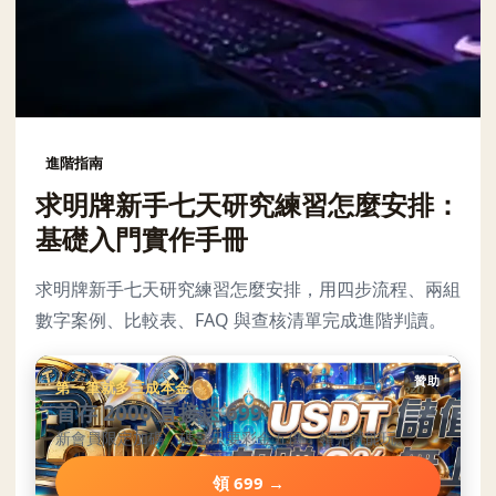
進階指南
求明牌新手七天研究練習怎麼安排：
基礎入門實作手冊
求明牌新手七天研究練習怎麼安排，用四步流程、兩組
數字案例、比較表、FAQ 與查核清單完成進階判讀。
贊助
第一筆就多三成本金
首存 2000 直接送 699
新會員限定加碼，碼量只要彩金五倍，領完就能玩。
領 699 →