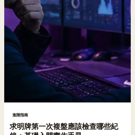
進階指南
求明牌第一次複盤應該檢查哪些紀