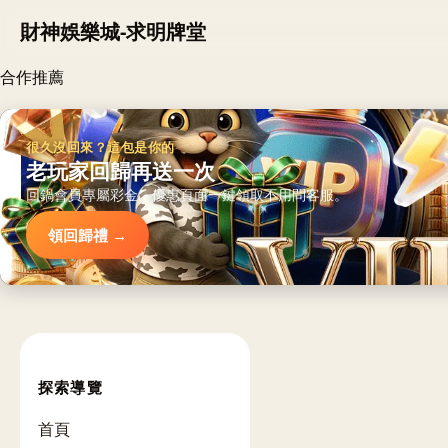
財神娛樂城-求明牌堂
合作推薦
很久沒回來？這包是你的
老玩家回歸再送一次
回鍋會員專屬彩金，優惠頁面一鍵領取不用問客服。
領回歸禮 →
探索導覽
首頁