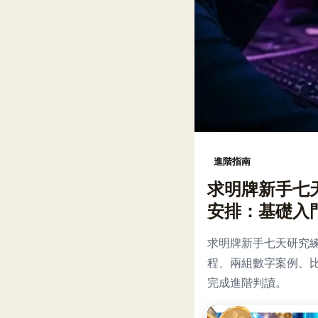
進階指南
求明牌新手七
安排：基礎入
求明牌新手七天研究
程、兩組數字案例、比
完成進階判讀。