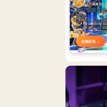
手慢的人只能看別人
搶紅包每日限
開放
當日存款達標即可到
頁搶紅包，手速決定
額。
去搶紅包 →