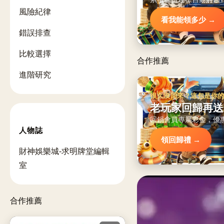
風險紀律
看我能領多少 →
錯誤排查
比較選擇
合作推薦
進階研究
很久沒回來？這包是你
老玩家回歸再送
回鍋會員專屬彩金，優
人物誌
領回歸禮 →
財神娛樂城-求明牌堂編輯
室
合作推薦