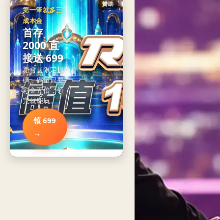
贊助
第一筆就多三
成本金
首存
2000 直
接送 699
新會員限定加
碼，碼量只要
彩金五倍，領
完就能玩。
領 699
→