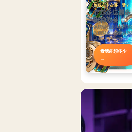
你現在卡在哪一階？
存越多送越多
階梯彩金
累積儲值達標自動解
對應彩金，階梯越高
越狠。
看我能領多少
→