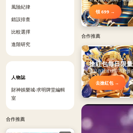
風險紀律
領 699 →
錯誤排查
比較選擇
合作推薦
進階研究
手慢的人只能看別人領
搶紅包每日限量
當日存款達標即可到首
人物誌
去搶紅包 →
財神娛樂城-求明牌堂編輯
室
合作推薦