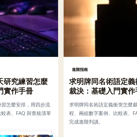
進階指南
天研究練習怎麼
求明牌同名術語定義
門實作手冊
裁決：基礎入門實作
練習怎麼安排，用四步流
求明牌同名術語定義衝突怎麼
較表、FAQ 與查核清單
程、兩組數字案例、比較表、FA
完成進階判讀。