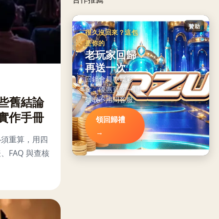
贊助
很久沒回來？這包
是你的
老玩家回歸
再送一次
回鍋會員專屬彩
金，優惠頁面一鍵
些舊結論
領取不用問客服。
實作手冊
領回歸禮
→
必須重算，用四
FAQ 與查核