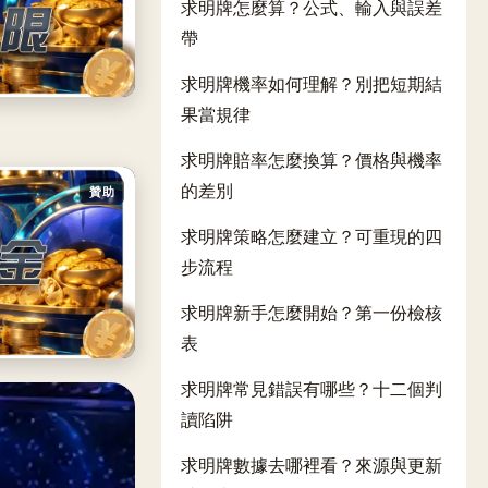
求明牌怎麼算？公式、輸入與誤差
帶
求明牌機率如何理解？別把短期結
果當規律
求明牌賠率怎麼換算？價格與機率
的差別
贊助
求明牌策略怎麼建立？可重現的四
步流程
求明牌新手怎麼開始？第一份檢核
表
求明牌常見錯誤有哪些？十二個判
讀陷阱
求明牌數據去哪裡看？來源與更新