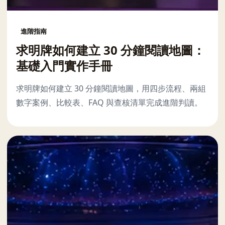
進階指南
求明牌如何建立 30 分鐘閱讀地圖：
基礎入門實作手冊
求明牌如何建立 30 分鐘閱讀地圖，用四步流程、兩組
數字案例、比較表、FAQ 與查核清單完成進階判讀。