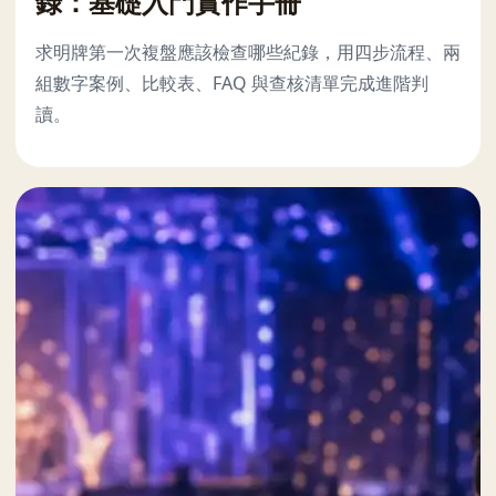
錄：基礎入門實作手冊
求明牌第一次複盤應該檢查哪些紀錄，用四步流程、兩
組數字案例、比較表、FAQ 與查核清單完成進階判
讀。