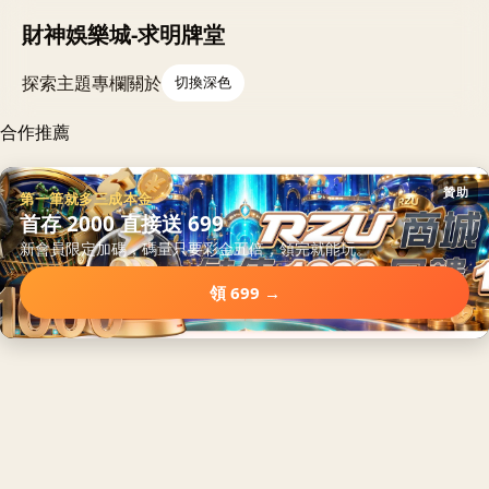
財神娛樂城-求明牌堂
探索
主題
專欄
關於
切換深色
合作推薦
贊助
第一筆就多三成本金
首存 2000 直接送 699
新會員限定加碼，碼量只要彩金五倍，領完就能玩。
領 699 →