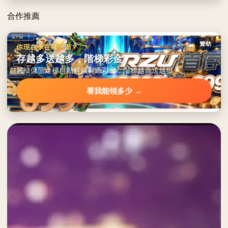
合作推薦
贊助
你現在卡在哪一階？
存越多送越多，階梯彩金
累積儲值達標自動解鎖對應彩金，階梯越高送越狠。
看我能領多少 →