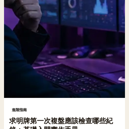
進階指南
求明牌第一次複盤應該檢查哪些紀