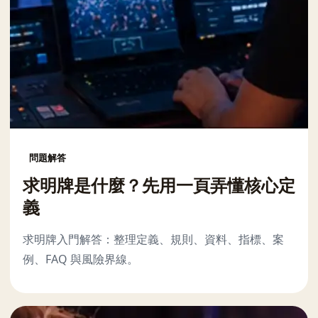
問題解答
求明牌是什麼？先用一頁弄懂核心定
義
求明牌入門解答：整理定義、規則、資料、指標、案
例、FAQ 與風險界線。