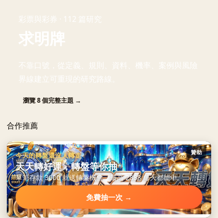
彩票與彩券 · 112 篇研究
求明牌
不靠口號，從定義、規則、資料、機率、案例與風險
界線建立可重現的研究路線。
瀏覽 8 個完整主題 →
合作推薦
贊助
今天的轉盤還沒人轉走
天天轉好運，轉盤等你抽
單筆存款 3000 就送轉盤機會，最高 2888 每天都能中。
免費抽一次 →