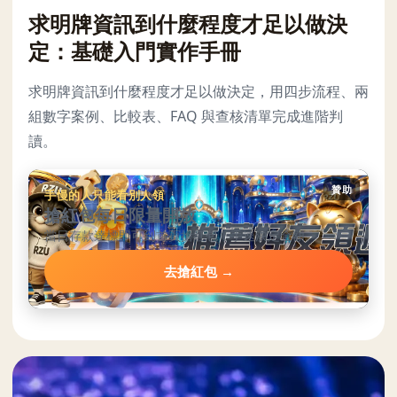
求明牌資訊到什麼程度才足以做決
定：基礎入門實作手冊
求明牌資訊到什麼程度才足以做決定，用四步流程、兩
組數字案例、比較表、FAQ 與查核清單完成進階判
讀。
贊助
手慢的人只能看別人領
搶紅包每日限量開放
當日存款達標即可到首頁搶紅包，手速決定金額。
去搶紅包 →