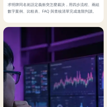
求明牌同名術語定義衝突怎麼裁決，用四步流程、兩組
數字案例、比較表、FAQ 與查核清單完成進階判讀。