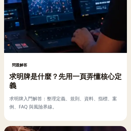
問題解答
求明牌是什麼？先用一頁弄懂核心定
義
求明牌入門解答：整理定義、規則、資料、指標、案
例、FAQ 與風險界線。