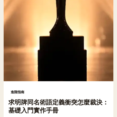
進階指南
求明牌同名術語定義衝突怎麼裁決：
基礎入門實作手冊