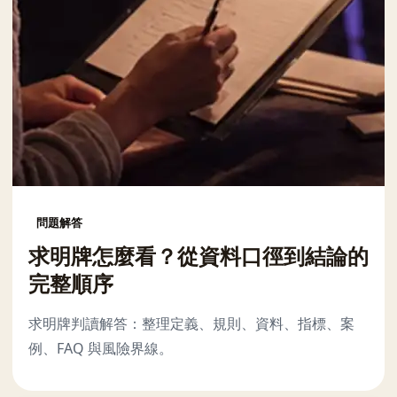
問題解答
求明牌怎麼看？從資料口徑到結論的
完整順序
求明牌判讀解答：整理定義、規則、資料、指標、案
例、FAQ 與風險界線。