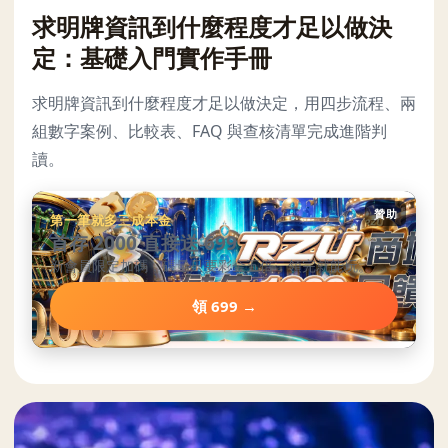
求明牌資訊到什麼程度才足以做決
定：基礎入門實作手冊
求明牌資訊到什麼程度才足以做決定，用四步流程、兩
組數字案例、比較表、FAQ 與查核清單完成進階判
讀。
贊助
第一筆就多三成本金
首存 2000 直接送 699
新會員限定加碼，碼量只要彩金五倍，領完就能玩。
領 699 →