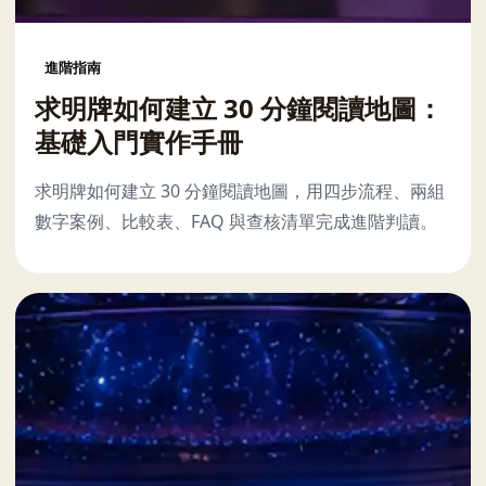
進階指南
求明牌如何建立 30 分鐘閱讀地圖：
基礎入門實作手冊
求明牌如何建立 30 分鐘閱讀地圖，用四步流程、兩組
數字案例、比較表、FAQ 與查核清單完成進階判讀。