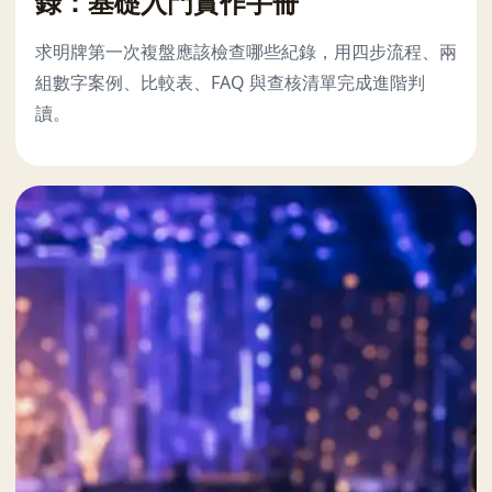
錄：基礎入門實作手冊
求明牌第一次複盤應該檢查哪些紀錄，用四步流程、兩
組數字案例、比較表、FAQ 與查核清單完成進階判
讀。