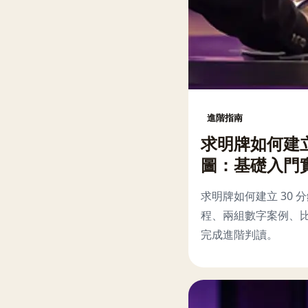
進階指南
求明牌如何建立
圖：基礎入門
求明牌如何建立 30
程、兩組數字案例、比
完成進階判讀。