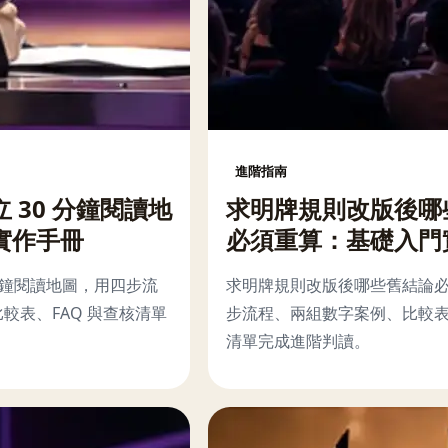
進階指南
 30 分鐘閱讀地
求明牌規則改版後哪
實作手冊
必須重算：基礎入門
 分鐘閱讀地圖，用四步流
求明牌規則改版後哪些舊結論
較表、FAQ 與查核清單
步流程、兩組數字案例、比較表、
清單完成進階判讀。