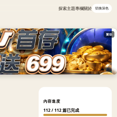
探索
主題
專欄
關於
切換深色
贊助
內容進度
112 / 112 篇已完成