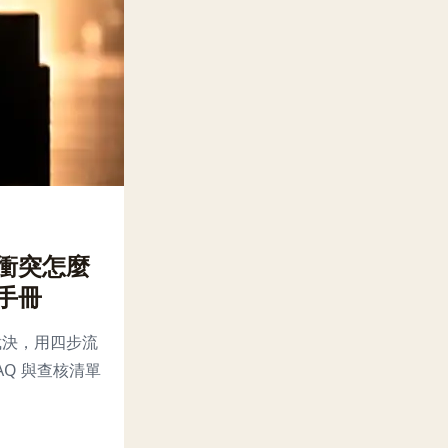
衝突怎麼
手冊
裁決，用四步流
Q 與查核清單