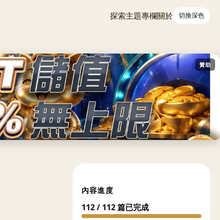
探索
主題
專欄
關於
切換深色
贊助
內容進度
112 / 112 篇已完成