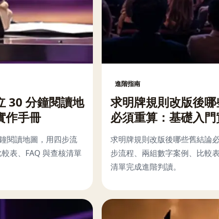
進階指南
 30 分鐘閱讀地
求明牌規則改版後哪
實作手冊
必須重算：基礎入門
 分鐘閱讀地圖，用四步流
求明牌規則改版後哪些舊結論
較表、FAQ 與查核清單
步流程、兩組數字案例、比較表、
清單完成進階判讀。