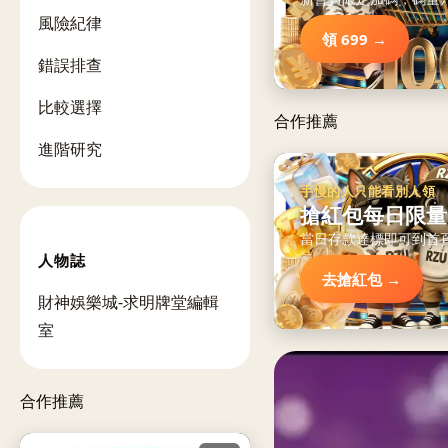
風險紀律
領 699 →
錯誤排查
比較選擇
合作推薦
進階研究
手慢的人只能看別人領
搶紅包每日限量
當日存款達標即可到首
人物誌
去搶紅包 →
財神娛樂城-求明牌堂編輯
室
合作推薦