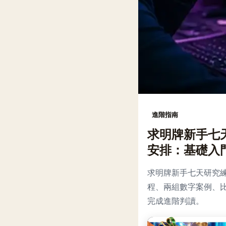
進階指南
求明牌新手七
安排：基礎入
求明牌新手七天研究
程、兩組數字案例、比
完成進階判讀。