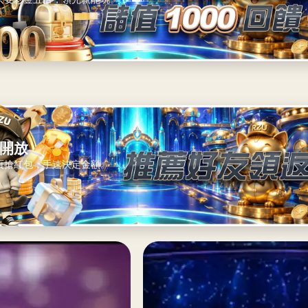
開放
頁搶紅包，手速決定金額。