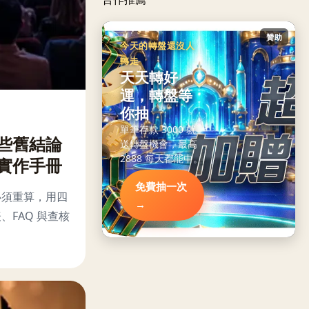
贊助
今天的轉盤還沒人
轉走
天天轉好
運，轉盤等
你抽
單筆存款 3000 就
些舊結論
送轉盤機會，最高
2888 每天都能中。
實作手冊
免費抽一次
必須重算，用四
→
FAQ 與查核