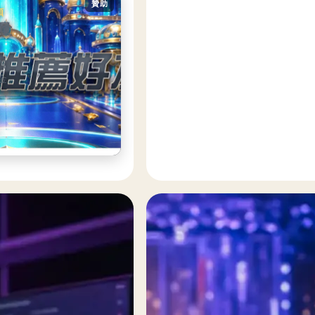
贊助
領
量
首
金