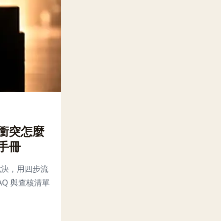
衝突怎麼
手冊
裁決，用四步流
Q 與查核清單