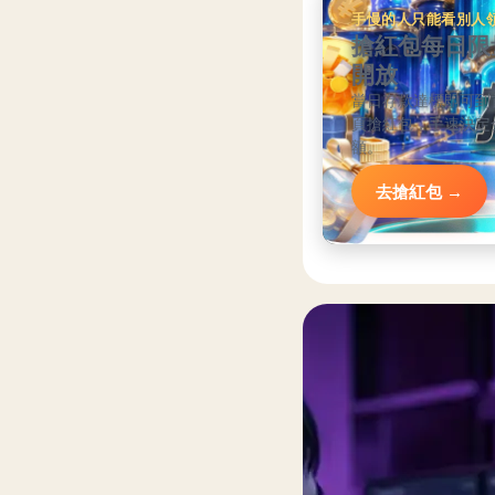
手慢的人只能看別人
搶紅包每日限
開放
當日存款達標即可到
頁搶紅包，手速決定
額。
去搶紅包 →