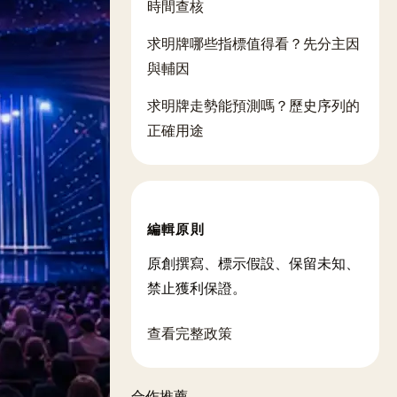
時間查核
求明牌哪些指標值得看？先分主因
與輔因
求明牌走勢能預測嗎？歷史序列的
正確用途
編輯原則
原創撰寫、標示假設、保留未知、
禁止獲利保證。
查看完整政策
合作推薦