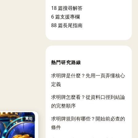
18 篇搜尋解答
6 篇支援專欄
88 篇長尾指南
熱門研究路線
求明牌是什麼？先用一頁弄懂核心
定義
求明牌怎麼看？從資料口徑到結論
的完整順序
求明牌規則有哪些？開始前必查的
贊助
條件