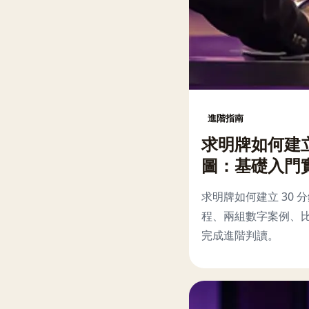
進階指南
求明牌如何建立
圖：基礎入門
求明牌如何建立 30
程、兩組數字案例、比
完成進階判讀。