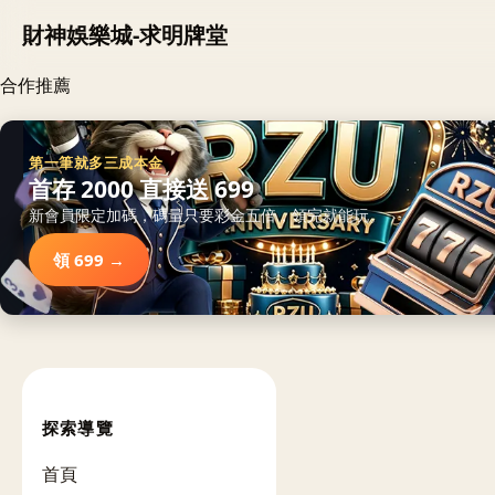
財神娛樂城-求明牌堂
合作推薦
第一筆就多三成本金
首存 2000 直接送 699
新會員限定加碼，碼量只要彩金五倍，領完就能玩。
領 699 →
探索導覽
首頁