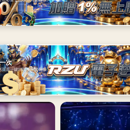
的
一次
惠頁面一鍵領取不用問客服。