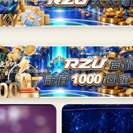
送 699
只要彩金五倍，領完就能玩。