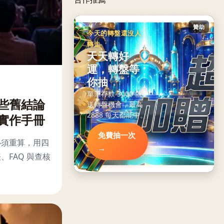
贊助
今天的轉盤還沒人
轉走
天天轉好
運，轉盤等
你抽
單筆存款 3000 就
些舊結論
送轉盤機會，最高
2888 每天都能中。
實作手冊
免費抽一次
必須重算，用四
→
FAQ 與查核