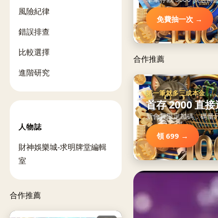
風險紀律
免費抽一次 →
錯誤排查
比較選擇
合作推薦
進階研究
第一筆就多三成本金
首存 2000 直接
新會員限定加碼，碼量
人物誌
領 699 →
財神娛樂城-求明牌堂編輯
室
合作推薦