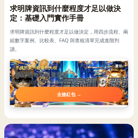
求明牌資訊到什麼程度才足以做決
定：基礎入門實作手冊
求明牌資訊到什麼程度才足以做決定，用四步流程、兩
組數字案例、比較表、FAQ 與查核清單完成進階判
讀。
贊助
手慢的人只能看別人領
搶紅包每日限量開放
當日存款達標即可到首頁搶紅包，手速決定金額。
去搶紅包 →