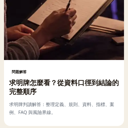
問題解答
求明牌怎麼看？從資料口徑到結論的
完整順序
求明牌判讀解答：整理定義、規則、資料、指標、案
例、FAQ 與風險界線。