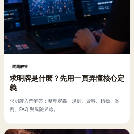
問題解答
求明牌是什麼？先用一頁弄懂核心定
義
求明牌入門解答：整理定義、規則、資料、指標、案
例、FAQ 與風險界線。