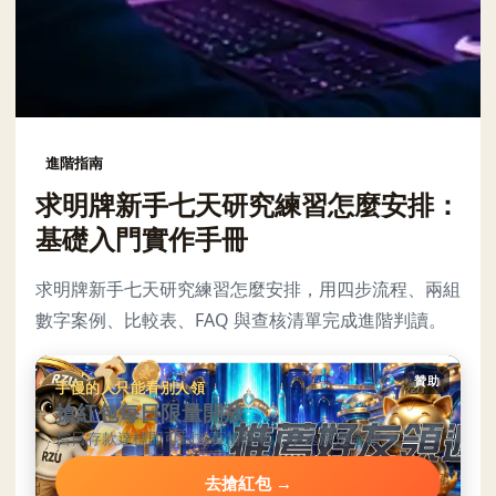
進階指南
求明牌新手七天研究練習怎麼安排：
基礎入門實作手冊
求明牌新手七天研究練習怎麼安排，用四步流程、兩組
數字案例、比較表、FAQ 與查核清單完成進階判讀。
贊助
手慢的人只能看別人領
搶紅包每日限量開放
當日存款達標即可到首頁搶紅包，手速決定金額。
去搶紅包 →