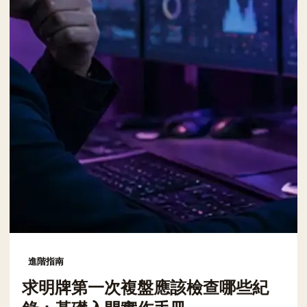
進階指南
求明牌第一次複盤應該檢查哪些紀