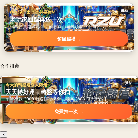
贊助
很久沒回來？這包是你的
老玩家回歸再送一次
回鍋會員專屬彩金，優惠頁面一鍵領取不用問客服。
領回歸禮 →
合作推薦
贊助
今天的轉盤還沒人轉走
天天轉好運，轉盤等你抽
單筆存款 3000 就送轉盤機會，最高 2888 每天都能中。
免費抽一次 →
×