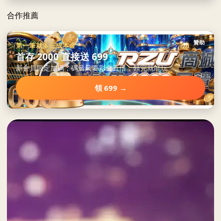
合作推薦
贊助
第一筆就多三成本金
首存 2000 直接送 699
新會員限定加碼，碼量只要彩金五倍，領完就能玩。
領 699 →