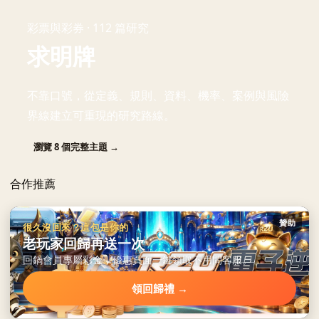
彩票與彩券 · 112 篇研究
求明牌
不靠口號，從定義、規則、資料、機率、案例與風險
界線建立可重現的研究路線。
瀏覽 8 個完整主題 →
合作推薦
贊助
很久沒回來？這包是你的
老玩家回歸再送一次
回鍋會員專屬彩金，優惠頁面一鍵領取不用問客服。
領回歸禮 →