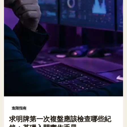
進階指南
求明牌第一次複盤應該檢查哪些紀