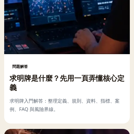
問題解答
求明牌是什麼？先用一頁弄懂核心定
義
求明牌入門解答：整理定義、規則、資料、指標、案
例、FAQ 與風險界線。