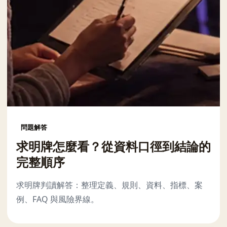
問題解答
求明牌怎麼看？從資料口徑到結論的
完整順序
求明牌判讀解答：整理定義、規則、資料、指標、案
例、FAQ 與風險界線。