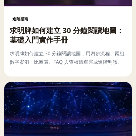
進階指南
求明牌如何建立 30 分鐘閱讀地圖：
基礎入門實作手冊
求明牌如何建立 30 分鐘閱讀地圖，用四步流程、兩組
數字案例、比較表、FAQ 與查核清單完成進階判讀。