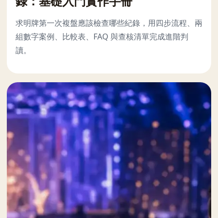
錄：基礎入門實作手冊
求明牌第一次複盤應該檢查哪些紀錄，用四步流程、兩
組數字案例、比較表、FAQ 與查核清單完成進階判
讀。