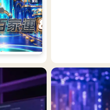
贊助
領
量
首
金