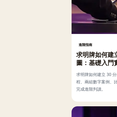
進階指南
求明牌如何建立
圖：基礎入門
求明牌如何建立 30
程、兩組數字案例、比
完成進階判讀。