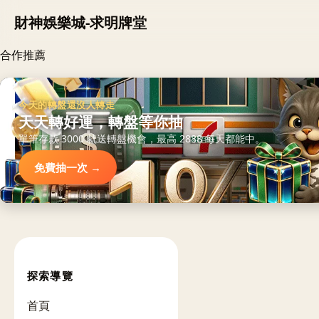
財神娛樂城-求明牌堂
合作推薦
今天的轉盤還沒人轉走
天天轉好運，轉盤等你抽
單筆存款 3000 就送轉盤機會，最高 2888 每天都能中。
免費抽一次 →
探索導覽
首頁