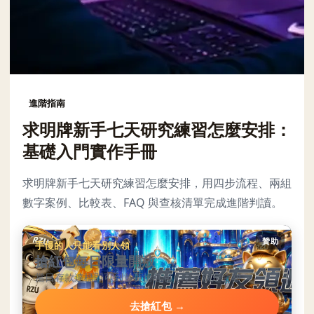
進階指南
求明牌新手七天研究練習怎麼安排：
基礎入門實作手冊
求明牌新手七天研究練習怎麼安排，用四步流程、兩組
數字案例、比較表、FAQ 與查核清單完成進階判讀。
贊助
手慢的人只能看別人領
搶紅包每日限量開放
當日存款達標即可到首頁搶紅包，手速決定金額。
去搶紅包 →