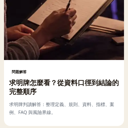
問題解答
求明牌怎麼看？從資料口徑到結論的
完整順序
求明牌判讀解答：整理定義、規則、資料、指標、案
例、FAQ 與風險界線。