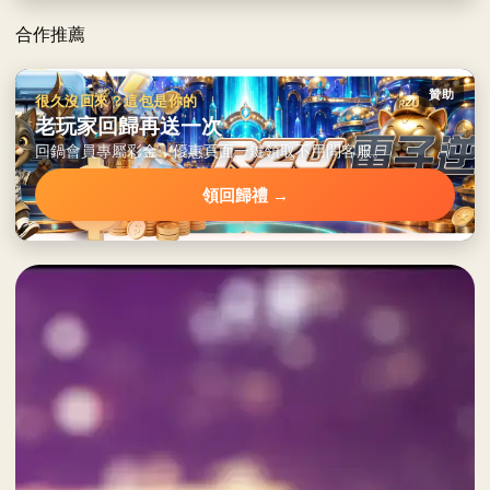
合作推薦
贊助
很久沒回來？這包是你的
老玩家回歸再送一次
回鍋會員專屬彩金，優惠頁面一鍵領取不用問客服。
領回歸禮 →