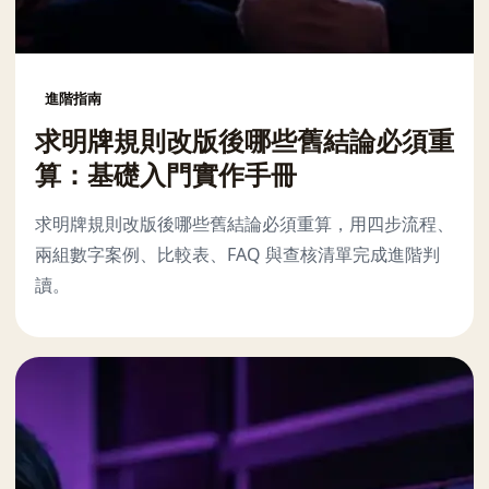
進階指南
求明牌規則改版後哪些舊結論必須重
算：基礎入門實作手冊
求明牌規則改版後哪些舊結論必須重算，用四步流程、
兩組數字案例、比較表、FAQ 與查核清單完成進階判
讀。