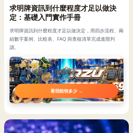
求明牌資訊到什麼程度才足以做決
定：基礎入門實作手冊
求明牌資訊到什麼程度才足以做決定，用四步流程、兩
組數字案例、比較表、FAQ 與查核清單完成進階判
讀。
贊助
你現在卡在哪一階？
存越多送越多，階梯彩金
累積儲值達標自動解鎖對應彩金，階梯越高送越狠。
看我能領多少 →