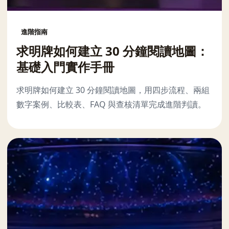
進階指南
求明牌如何建立 30 分鐘閱讀地圖：
基礎入門實作手冊
求明牌如何建立 30 分鐘閱讀地圖，用四步流程、兩組
數字案例、比較表、FAQ 與查核清單完成進階判讀。